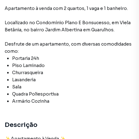
Apartamento à venda com 2 quartos, 1 vaga e 1 banheiro.
Localizado
no Condomínio
Plano E Bonsucesso
,
em
Viela
Betânia
,
no bairro Jardim Albertina
em Guarulhos
.
Desfrute de
um apartamento
, com diversas comodidades
como:
Portaria 24h
Piso Laminado
Churrasqueira
Lavanderia
Sala
Quadra Poliesportiva
Armário Cozinha
Descrição
✨ Apartamento à Venda ✨