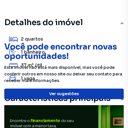
Detalhes do imóvel
2
quartos
Você pode encontrar novas
1
banheiro
oportunidades!
37 m²
útil
Este imóvel não está mais disponível, mas você pode
conferir outros em nosso site ou deixar seu contato para
1
vaga
receber mais informações.
Ver sugestões
Características principais
Encontre o
financiamento
do seu
imóvel com a menor taxa,