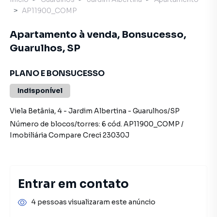
AP11900_COMP
Apartamento à venda, Bonsucesso,
Guarulhos, SP
PLANO E BONSUCESSO
Indisponível
Viela Betânia
,
4
-
Jardim Albertina
-
Guarulhos
/
SP
Número de blocos/torres:
6
cód.
AP11900_COMP
/
Imobiliária Compare
Creci
23030J
Entrar em contato
4 pessoas visualizaram este anúncio