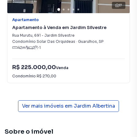
17
Apartamento
Apartamento à Venda em Jardim Silvestre
Rua Murutu
,
691
-
Jardim Silvestre
Condomínio Solar Das Orquideas
·
Guarulhos
,
SP
42
m²
2
1
R$ 225.000,00
Venda
Condomínio
R$ 270,00
Ver mais imóveis em
Jardim Albertina
Sobre o imóvel