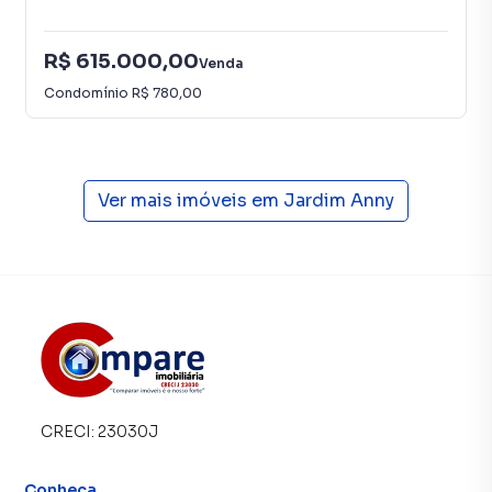
imóvel que mais combina com seu estilo de vida.
R$ 615.000,00
Negocie seu imóvel de forma totalmente online, com
Venda
segurança e tranquilidade. Na Imobiliária Compare você
Condomínio
R$ 780,00
consegue comprar ou alugar um imóvel em Guarulhos
mesmo não estando na cidade e com a praticidade de
fazer tudo online, direto do seu computador ou
smartphone. Nós criamos soluções inovadoras para
Ver mais imóveis em
Jardim Anny
simplificar a relação de proprietários, inquilinos e
compradores com o mercado imobiliário.
Anuncie seu imóvel! É fácil, rápido e gratuito! A Imobiliária
Compare é uma imobiliária digital com imóveis em
diversas cidades do Brasil, incluindo Guarulhos.
Na Imobiliária Compare você consegue vender ou alugar
seu imóvel muito mais rápido do que em imobiliárias
CRECI:
23030J
tradicionais. Já vendemos e locamos diversos imóveis em
Guarulhos, especialmente em Jardim Anny. Isso porque
Conheça