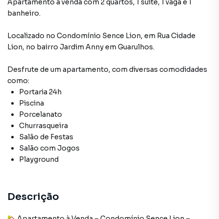
Apartamento à venda com 2 quartos, 1 suite, 1 vaga e 1
banheiro.
Localizado
no Condomínio
Sence Lion
,
em
Rua Cidade
Lion
,
no bairro Jardim Anny
em Guarulhos
.
Desfrute de
um apartamento
, com diversas comodidades
como:
Portaria 24h
Piscina
Porcelanato
Churrasqueira
Salão de Festas
Salão com Jogos
Playground
Descrição
🏡 Apartamento à Venda – Condomínio Sence Lion –