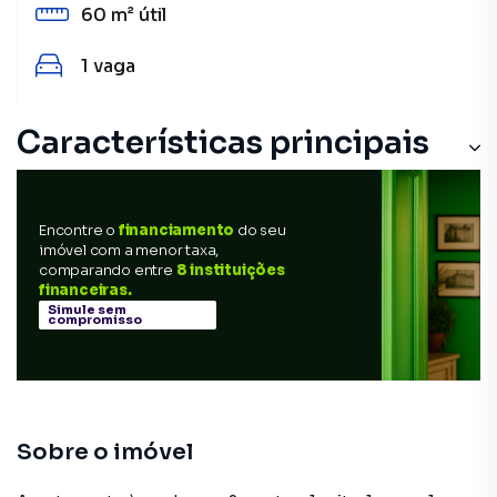
60 m²
útil
1
vaga
Características principais
Piscina
Encontre o
financiamento
do seu
Varanda
imóvel com a menor taxa,
comparando entre
8 instituições
Armário Cozinha
financeiras.
Simule sem
compromisso
Armário Banheiro
Porcelanato
Sobre o imóvel