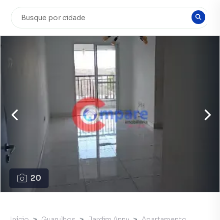
20
Início
Guarulhos
Jardim Anny
Apartamento