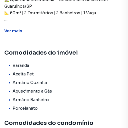
Guarulhos/SP
📐 60m² | 2 Dormitórios | 2 Banheiros | 1 Vaga
✨ Destaques do imóvel:
Ver
mais
2 dormitórios (sendo 1 suíte com planejados)
Comodidades do imóvel
2 banheiros com box, armários planejados e pia de
mármore branco
Varanda
Cozinha com planejados e pia em mármore preto
Aceita Pet
Armário Cozinha
Sala de jantar com móveis planejados
Aquecimento a Gás
Lavanderia com armários
Armário Banheiro
Porcelanato
Depósito com prateleiras
Comodidades do condomínio
Sacada fechada com vidro