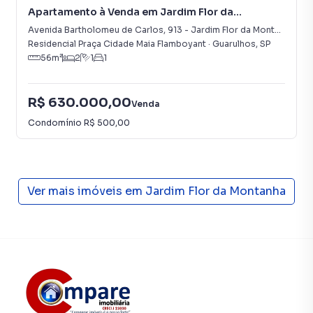
Apartamento à Venda em Jardim Flor da
Montanha
Avenida Bartholomeu de Carlos
,
913
-
Jardim Flor da Montanha
Residencial Praça Cidade Maia Flamboyant
·
Guarulhos
,
SP
56
m²
2
1
1
R$ 630.000,00
Venda
Condomínio
R$ 500,00
Ver mais imóveis em
Jardim Flor da Montanha