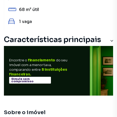
68 m²
útil
1
vaga
Características principais
Varanda
Encontre o
financiamento
do seu
Piscina
imóvel com a menor taxa,
comparando entre
8 instituições
Gourmet
financeiras.
Simule sem
compromisso
Porcelanato
Andar Alto
Sobre o imóvel