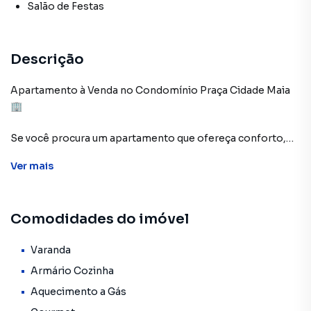
Salão de Festas
Descrição
Apartamento à Venda no Condomínio Praça Cidade Maia
🏢
Se você procura um apartamento que ofereça conforto,
modernidade e uma localização privilegiada, temos a
Ver
mais
opção perfeita para você! Apresentamos um encantador
apartamento à venda no renomado Condomínio Praça
Cidade Maia. Com uma área de 68m², este imóvel
Comodidades do imóvel
proporciona uma vida repleta de comodidades, segurança
e lazer, tudo em um só lugar.
Varanda
Características do Imóvel:
Armário Cozinha
🛌 2 dormitórios, sendo 1 suíte master com
Aquecimento a Gás
hidromassagem - Um refúgio de tranquilidade e conforto.