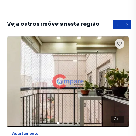
Na Imobiliária Compare você consegue vender ou alugar
seu imóvel muito mais rápido do que em imobiliárias
Veja outros imóveis nesta região
tradicionais. Já vendemos e locamos diversos imóveis em
Guarulhos, especialmente em Jardim Flor da Montanha.
Isso porque temos uma equipe de marketing digital focada
em produzir campanhas específicas para Guarulhos, o que
aumenta muito o número de contatos interessados e
tendo como consequência uma maior chance de vender ou
alugar seu imóvel mais rápido. Contamos também com um
time de programadores, corretores treinados e uma
central de atendimento preparada para atender
proprietários e inquilinos.
20
Apartamento