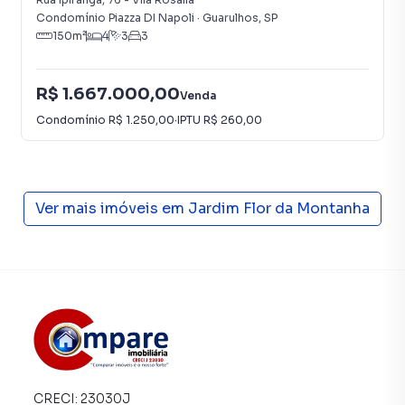
central de atendimento preparada para atender
Condomínio Piazza DI Napoli
·
Guarulhos
,
SP
proprietários e inquilinos.
150
m²
4
3
3
R$ 1.667.000,00
Venda
Condomínio
R$ 1.250,00
·
IPTU
R$ 260,00
Ver mais imóveis em
Jardim Flor da Montanha
CRECI:
23030J