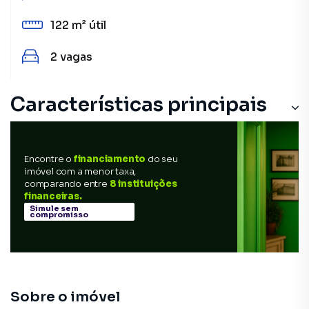
122 m²
útil
2
vagas
Características principais
Ar-Condicionado
Encontre o
financiamento
do seu
Churrasqueira
imóvel com a menor taxa,
comparando entre
8 instituições
Armário Suíte
financeiras.
Simule sem
compromisso
Varanda
Armário Cozinha
Sobre o imóvel