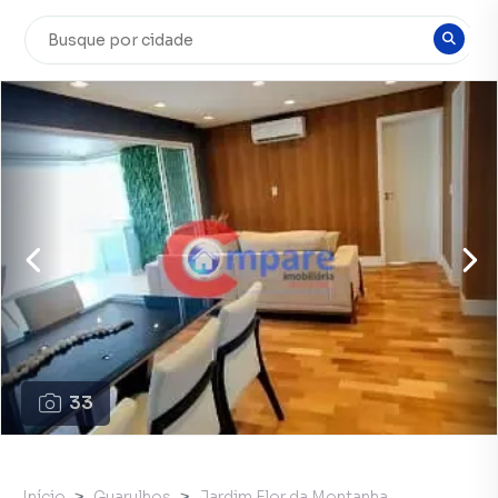
33
Início
Guarulhos
Jardim Flor da Montanha