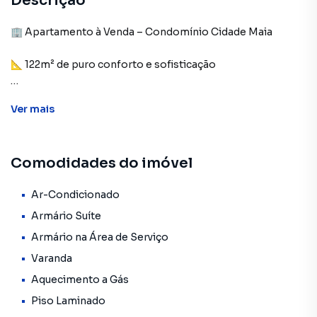
Descrição
🏢 Apartamento à Venda – Condomínio Cidade Maia
📐 122m² de puro conforto e sofisticação
Se você busca espaço, localização privilegiada e lazer
Ver
mais
completo, essa é a oportunidade perfeita!
✨ Características do Imóvel:
Comodidades do imóvel
🛏️ 3 Suítes
🛋️ Sala de Estar ampla
Ar-Condicionado
🍽️ Sala de Jantar
Armário Suíte
📺 Sala de TV
Armário na Área de Serviço
🥘 Cozinha espaçosa
Varanda
♨️ Sacada Gourmet
🚻 Lavabo
Aquecimento a Gás
💦 Lavanderia
Piso Laminado
🪟 Vista livre