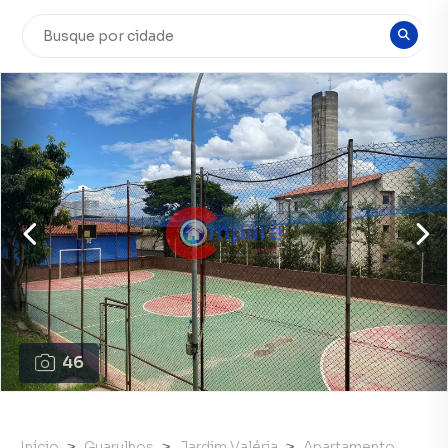
46
Início
Guarulhos
Jardim Valéria
Apartamento