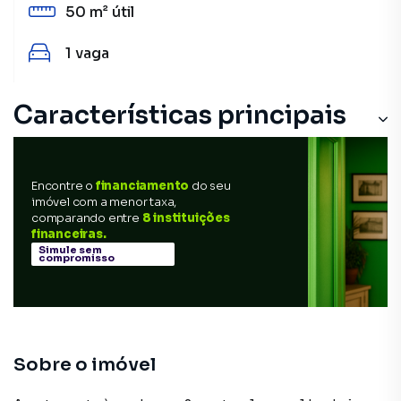
50 m²
útil
1
vaga
Características principais
Encontre o
financiamento
do seu
imóvel com a menor taxa,
comparando entre
8 instituições
financeiras.
Simule sem
compromisso
Sobre o imóvel