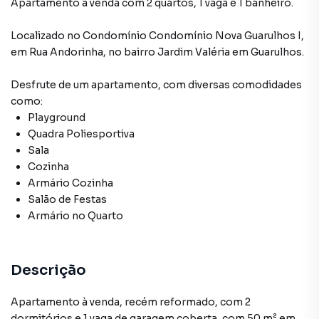
Apartamento à venda com 2 quartos, 1 vaga e 1 banheiro.
Localizado
no Condomínio
Condomínio Nova Guarulhos I
,
em
Rua Andorinha
,
no bairro Jardim Valéria
em Guarulhos
.
Desfrute de
um apartamento
, com diversas comodidades
como:
Playground
Quadra Poliesportiva
Sala
Cozinha
Armário Cozinha
Salão de Festas
Armário no Quarto
Descrição
Apartamento à venda, recém reformado, com 2
dormitórios e 1 vaga de garagem coberta, com 50 m² em