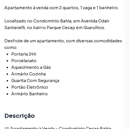
Apartamento à venda com 2 quartos, 1 vaga e 1 banheiro.
Localizado
no Condomínio
Bahia
,
em
Avenida Odair
Santanelli
,
no bairro Parque Cecap
em Guarulhos
.
Desfrute de
um apartamento
, com diversas comodidades
como:
Portaria 24h
Porcelanato
Aquecimento a Gás
Armário Cozinha
Guarita Com Segurança
Portão Eletrônico
Armário Banheiro
Descrição
🏢 Apartamento à Venda – Condomínio Cecap Bahia