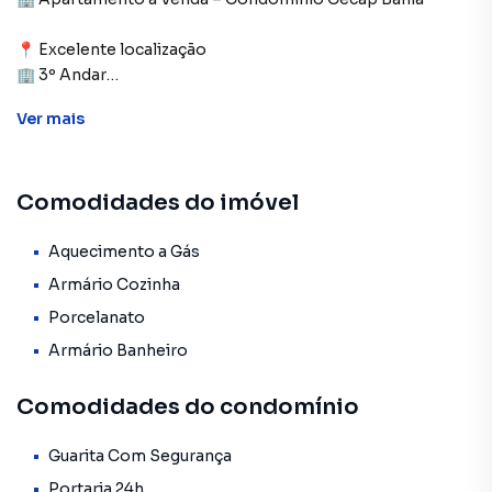
📍 Excelente localização
🏢 3º Andar
🚗 1 Vaga Coberta
Ver
mais
Ótima oportunidade para morar ou investir em uma região
consolidada e com fácil acesso a comércios e serviços.
Comodidades do imóvel
✨ Características do Imóvel:
Aquecimento a Gás
🛏️ 2 Quartos
Armário Cozinha
🚿 1 Banheiro
Porcelanato
Armário Banheiro
🛋️ Sala
🛋️ Sala de estar
Comodidades do condomínio
🍽️ Cozinha com armários planejados
🗄️ Armários planejados na sala, sala de estar e nos 2
Guarita Com Segurança
dormitórios
Portaria 24h