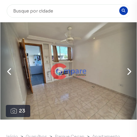
23
Início
Guarulhos
Parque Cecap
Apartamento