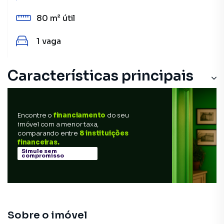
80 m²
útil
1
vaga
Características principais
Armário Cozinha
Encontre o
financiamento
do seu
Portaria 24h
imóvel com a menor taxa,
comparando entre
8 instituições
Portão Eletrônico
financeiras.
Simule sem
compromisso
Armário Banheiro
Sobre o imóvel