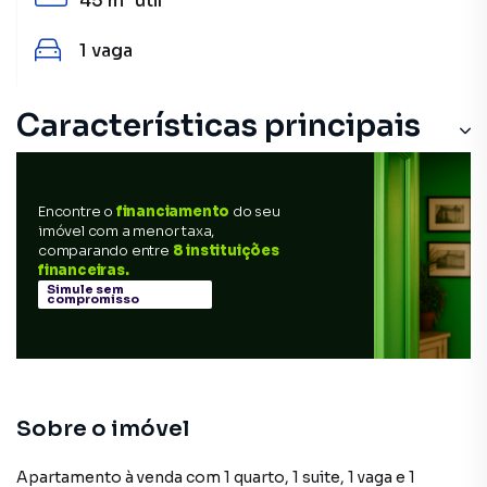
45 m²
útil
1
vaga
Características principais
Encontre o
financiamento
do seu
imóvel com a menor taxa,
comparando entre
8 instituições
financeiras.
Simule sem
compromisso
Sobre o imóvel
Apartamento à venda com 1 quarto, 1 suite, 1 vaga e 1