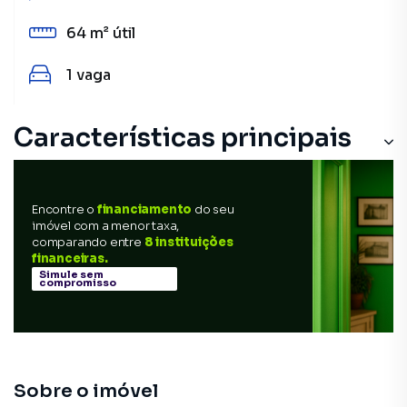
64 m²
útil
1
vaga
Características principais
Encontre o
financiamento
do seu
imóvel com a menor taxa,
comparando entre
8 instituições
financeiras.
Simule sem
compromisso
Sobre o imóvel