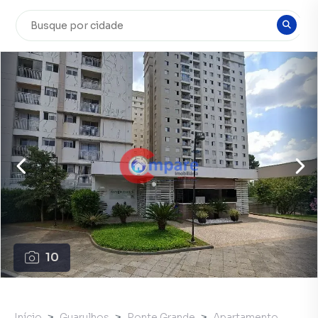
10
Início
Guarulhos
Ponte Grande
Apartamento