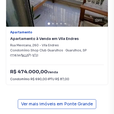
temos uma equipe de marketing digital focada em produzir
campanhas específicas para Guarulhos, o que aumenta
muito o número de contatos interessados e tendo como
consequência uma maior chance de vender ou alugar seu
20
imóvel mais rápido. Contamos também com um time de
programadores, corretores treinados e uma central de
Apartamento
atendimento preparada para atender proprietários e
Apartamento à Venda em Vila Endres
inquilinos.
Rua Mexicana
,
260
-
Vila Endres
Condomínio Shop Club Guarulhos
·
Guarulhos
,
SP
61
m²
3
1
1
R$ 474.000,00
Venda
Condomínio
R$ 690,00
·
IPTU
R$ 87,00
Ver mais imóveis em
Ponte Grande