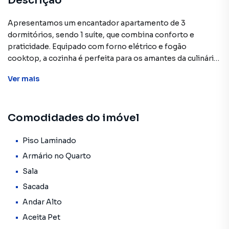
Descrição
Apresentamos um encantador apartamento de 3
dormitórios, sendo 1 suíte, que combina conforto e
praticidade. Equipado com forno elétrico e fogão
cooktop, a cozinha é perfeita para os amantes da culinária.
Os três quartos possuem armários planejados, garantindo
Ver
mais
organização e espaço para suas coisas.
A área social conta com dois banheiros modernos, um
Comodidades do imóvel
painel na parede da sala e um teto com sanca de gesso,
proporcionando um toque de elegância ao ambiente.
Piso Laminado
O condomínio é um verdadeiro resort, oferecendo duas
Armário no Quarto
piscinas refrescantes, salões de festa, salão de jogos,
Sala
quadras esportivas, playground, e uma academia de
Sacada
musculação completa. Para momentos de lazer, há
churrasqueiras e fornos para pizza, ideais para encontros
Andar Alto
com amigos e família.
Aceita Pet