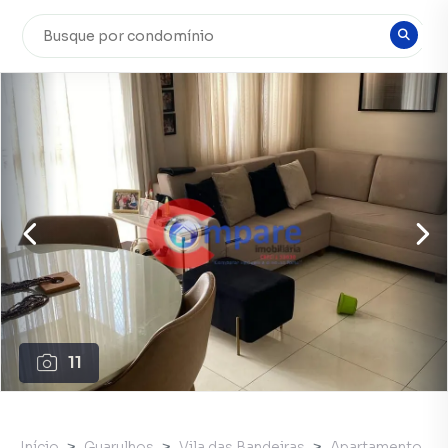
11
Início
Guarulhos
Vila das Bandeiras
Apartamento