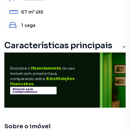
67 m²
útil
1
vaga
Características principais
Encontre o
financiamento
do seu
imóvel com a menor taxa,
comparando entre
8 instituições
financeiras.
Simule sem
compromisso
Sobre o imóvel