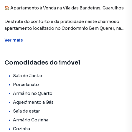
🏠 Apartamento à Venda na Vila das Bandeiras, Guarulhos
Desfrute do conforto e da praticidade neste charmoso
apartamento localizado no Condomínio Bem Querer, na
região da Vila das Bandeiras, em Guarulhos.
Ver
mais
ℹ️ Características do Imóvel:
Comodidades do imóvel
Área: 67 m²
Quartos: 3
Suíte: 1
Sala de Jantar
Cozinha com armários planejados, ideal para quem busca
Porcelanato
praticidade e organização no dia a dia.
Armário no Quarto
Banheiro amplo e bem distribuído.
Aquecimento a Gás
Lavanderia para facilitar suas tarefas domésticas.
1 vaga de garagem para maior comodidade.
Sala de estar
Churrasqueira privativa para momentos de
Armário Cozinha
confraternização com familiares e amigos.
Cozinha
Sala ampla, com 2 ambientes, proporcionando espaço e