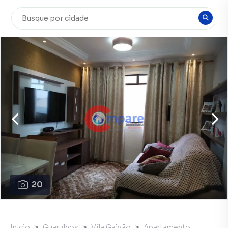
20
Início
Guarulhos
Vila Galvão
Apartamento