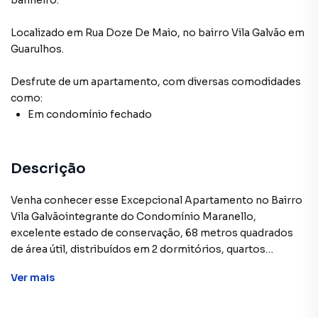
banheiro.
Localizado
em
Rua Doze De Maio
,
no bairro Vila Galvão
em
Guarulhos
.
Desfrute de
um apartamento
, com diversas comodidades
como:
Em condomínio fechado
Descrição
Venha conhecer esse Excepcional Apartamento no Bairro
Vila Galvãointegrante do Condomínio Maranello,
excelente estado de conservação, 68 metros quadrados
de área útil, distribuídos em 2 dormitórios, quartos
amplos, sendo 2 suítes, sala espaçosa, 2 ambientes,
Ver
mais
cozinha com armários planejados, banheiro com box de
vidro, área de serviço e uma vaga de garagem
descoberta.Em excelente localização ao lado de escolas,