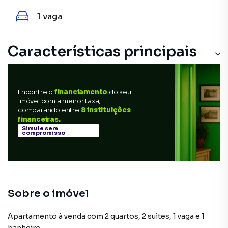
1
vaga
Características principais
Encontre o
financiamento
do seu
imóvel com a menor taxa,
comparando entre
8 instituições
financeiras.
Simule sem
compromisso
Sobre o imóvel
Apartamento à venda com 2 quartos, 2 suites, 1 vaga e 1