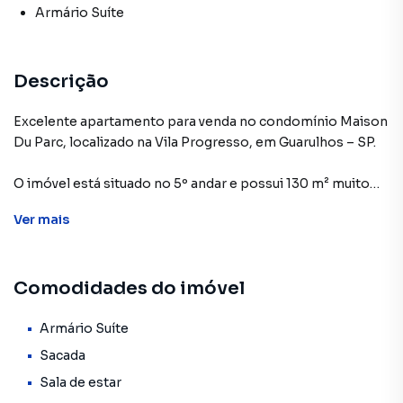
Armário Suíte
Descrição
Excelente apartamento para venda no condomínio Maison
Du Parc, localizado na Vila Progresso, em Guarulhos – SP.
O imóvel está situado no 5º andar e possui 130 m² muito
bem distribuídos, contando com 4 dormitórios com
Ver
mais
móveis planejados, sendo 3 suítes, proporcionando
conforto e privacidade para toda a família. A sala é ampla e
integrada à sacada, oferecendo um ambiente agradável
Comodidades do imóvel
para convivência e momentos de lazer. A cozinha possui
móveis planejados, trazendo praticidade e organização ao
dia a dia. O apartamento dispõe ainda de 2 vagas de
Armário Suíte
garagem.
Sacada
Sala de estar
O condomínio oferece lazer completo, com piscina,