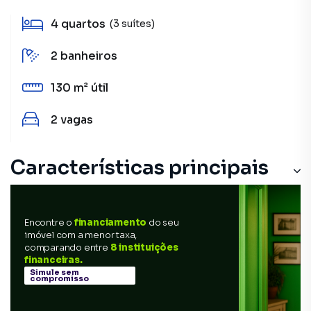
4
quartos
(3 suítes)
2
banheiros
130 m²
útil
2
vagas
Características principais
Encontre o
financiamento
do seu
imóvel com a menor taxa,
comparando entre
8 instituições
financeiras.
Simule sem
compromisso