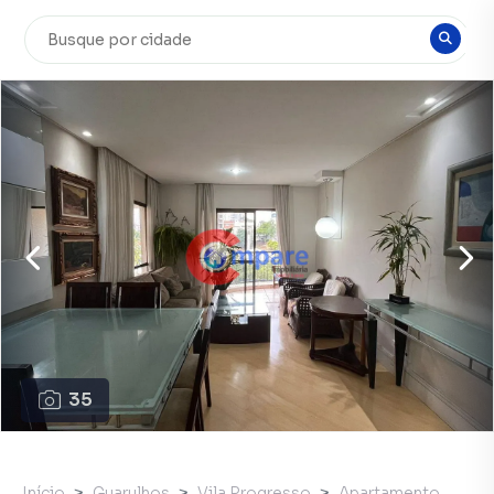
35
Início
Guarulhos
Vila Progresso
Apartamento