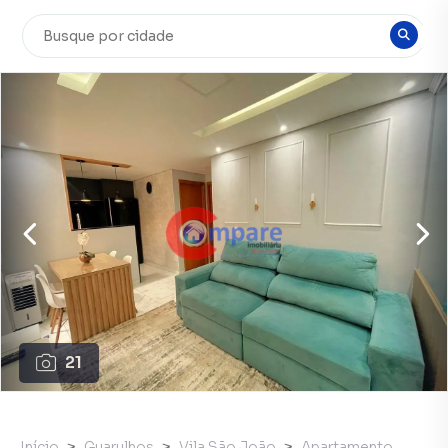
21
Início
Guarulhos
Vila São João
Apartamento