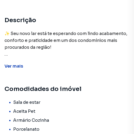
Descrição
✨ Seu novo lar está te esperando com lindo acabamento,
conforto e praticidade em um dos condomínios mais
procurados da região!
🔹 40m² bem distribuídos
Ver
mais
🔹 2 dormitórios aconchegantes
🔹 1 vaga de garagem
🔹 Piso em porcelanato polido em todo o apartamento
Comodidades do imóvel
🔹 Móveis planejados de excelente bom gosto e qualidade
📍 Localização estratégica:
Sala de estar
✔ Próximo ao Aeroporto Internacional de Guarulhos
Aceita Pet
✔ Fácil acesso ao Terminal de Ônibus Pimentas
Armário Cozinha
✔ Região com comércios, escolas, e tudo o que você
Porcelanato
precisa por perto!