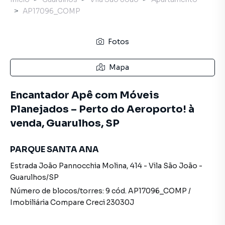
AP17096_COMP
Fotos
Mapa
Encantador Apê com Móveis
Planejados – Perto do Aeroporto! à
venda, Guarulhos, SP
PARQUE SANTA ANA
Estrada João Pannocchia Molina
,
414
-
Vila São João
-
Guarulhos
/
SP
Número de blocos/torres:
9
cód.
AP17096_COMP
/
Imobiliária Compare
Creci
23030J