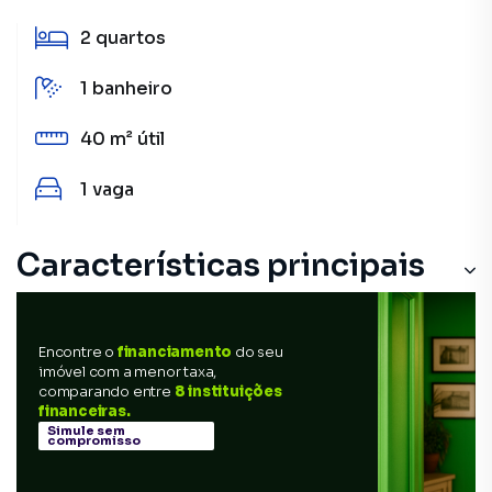
2
quartos
1
banheiro
40 m²
útil
1
vaga
Características principais
Churrasqueira
Encontre o
financiamento
do seu
Sala de estar
imóvel com a menor taxa,
comparando entre
8 instituições
Armário Cozinha
financeiras.
Simule sem
compromisso
Porcelanato