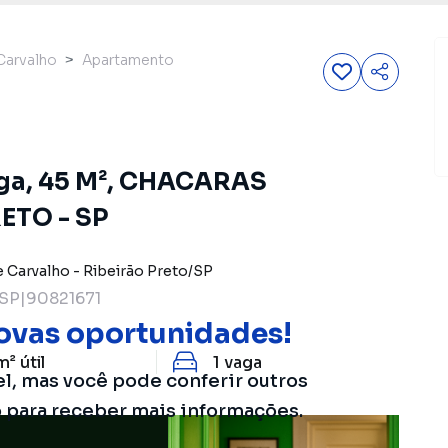
Carvalho
Apartamento
aga, 45 M², CHACARAS
ETO - SP
e Carvalho
-
Ribeirão Preto
/
SP
SP|90821671
ovas oportunidades!
m²
útil
1
vaga
el, mas você pode conferir outros
o para receber mais informações.