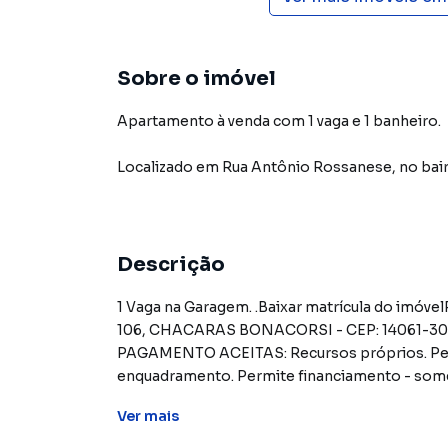
Sobre o imóvel
Apartamento à venda com 1 vaga e 1 banheiro.
Localizado
em
Rua Antônio Rossanese
,
no bai
Descrição
1 Vaga na Garagem. .Baixar matrícula do im
106, CHACARAS BONACORSI - CEP: 14061-3
PAGAMENTO ACEITAS: Recursos próprios. Perm
enquadramento. Permite financiamento - some
proposta.REGRAS PARA PAGAMENTO DAS DES
Ver
mais
responsabilidade do comprador, até o limite de
CAIXA realizará o pagamento apenas do valor q