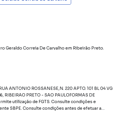
rro Geraldo Correia De Carvalho
em Ribeirão Preto
.
óvelRUA ANTONIO ROSSANESE,N. 220 APTO. 101 BL 04 VG
06, RIBEIRAO PRETO - SAO PAULOFORMAS DE
ite utilização de FGTS. Consulte condições e
nte SBPE. Consulte condições antes de efetuar a
PESAS (caso existam): Condomínio: Sob
 10% em relação ao valor de avaliação do imóvel. A
ue exceder o limite de 10% do valor de avaliação.