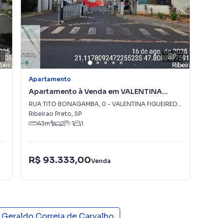
7
Apartamento
Apa
Apartamento à Venda em VALENTINA
Ap
FIGUEIREDO
Ri
RUA TITO BONAGAMBA
,
0
-
VALENTINA FIGUEIREDO
Rua
Ribeirao Preto
,
SP
Rib
43
m²
2
1
1
R$ 93.333,00
R$
Venda
Geraldo Correia de Carvalho