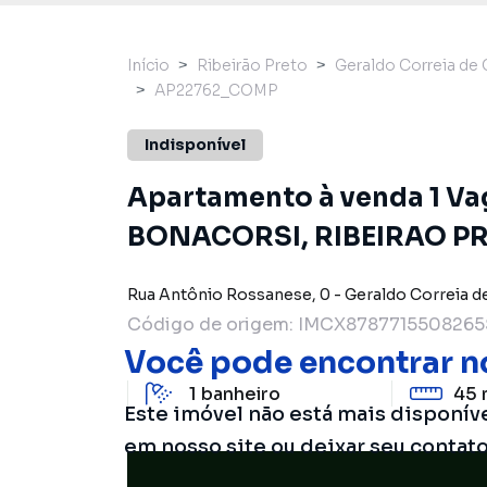
Início
Ribeirão Preto
Geraldo Correia de 
AP22762_COMP
Indisponível
Apartamento à venda 1 V
BONACORSI, RIBEIRAO PR
Rua Antônio Rossanese
,
0
-
Geraldo Correia d
Código de origem:
IMCX8787715508265
Você pode encontrar n
1
banheiro
45 
Este imóvel não está mais disponív
em nosso site ou deixar seu contat