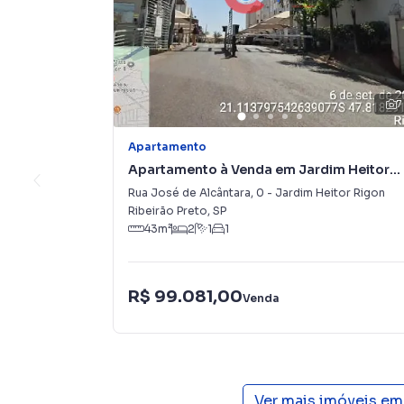
7
Apartamento
Apartamento à Venda em Jardim Heitor
Rigon
Rua José de Alcântara
,
0
-
Jardim Heitor Rigon
Ribeirão Preto
,
SP
43
m²
2
1
1
R$ 99.081,00
Venda
Ver mais imóveis em