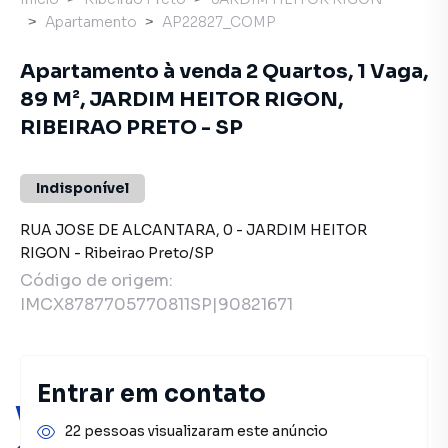
Apartamento
AP22827_COMP
Apartamento à venda 2 Quartos, 1 Vaga,
89 M², JARDIM HEITOR RIGON,
RIBEIRAO PRETO - SP
Indisponível
RUA JOSE DE ALCANTARA
,
0
-
JARDIM HEITOR
RIGON
-
Ribeirao Preto
/
SP
Código de origem:
IMCX8787705770811SP|90821671
Entrar em contato
Você pode encontrar novas
22 pessoas visualizaram este anúncio