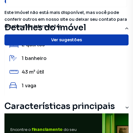
oportunidades!
Este imóvel não está mais disponível, mas você pode
conferir outros em nosso site ou deixar seu contato para
Detalhes do imóvel
receber mais informações.
Ver sugestões
2
quartos
1
banheiro
43 m²
útil
1
vaga
Características principais
Encontre o
financiamento
do seu