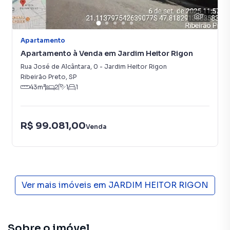
7
Apartamento
Apartamento à Venda em Jardim Heitor Rigon
Rua José de Alcântara
,
0
-
Jardim Heitor Rigon
Ribeirão Preto
,
SP
43
m²
2
1
1
R$ 99.081,00
Venda
Ver mais imóveis em
JARDIM HEITOR RIGON
Sobre o imóvel