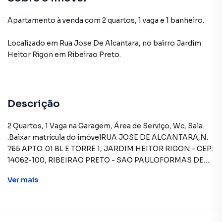
Apartamento à venda com 2 quartos, 1 vaga e 1 banheiro.
Localizado
em
Rua Jose De Alcantara
,
no bairro Jardim
Heitor Rigon
em Ribeirao Preto
.
Descrição
2 Quartos, 1 Vaga na Garagem, Área de Serviço, Wc, Sala.
.Baixar matrícula do imóvelRUA JOSE DE ALCANTARA,N.
765 APTO. 01 BL E TORRE 1, JARDIM HEITOR RIGON - CEP:
14062-100, RIBEIRAO PRETO - SAO PAULOFORMAS DE
PAGAMENTO ACEITAS: Recursos próprios. Permite
Ver
mais
utilização de FGTS. Consulte condições e enquadramento.
Permite financiamento - somente SBPE. Consulte
condições antes de efetuar a proposta.REGRAS PARA
PAGAMENTO DAS DESPESAS (caso existam):