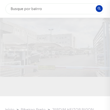
Início
Ribeirao Preto
JARDIM HEITOR RIGON