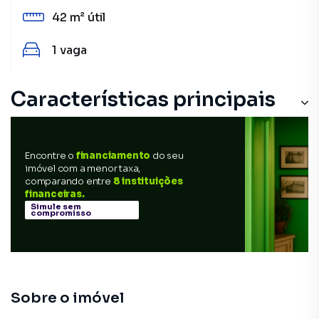
42 m²
útil
1
vaga
Características principais
Encontre o
financiamento
do seu
imóvel com a menor taxa,
comparando entre
8 instituições
financeiras.
Simule sem
compromisso
Sobre o imóvel