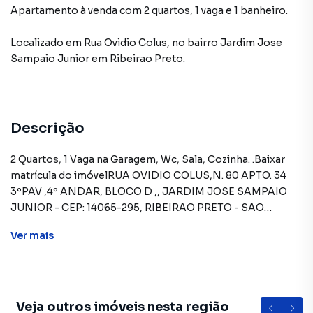
Apartamento à venda com 2 quartos, 1 vaga e 1 banheiro.
Localizado
em
Rua Ovidio Colus
,
no bairro Jardim Jose
Sampaio Junior
em Ribeirao Preto
.
Descrição
2 Quartos, 1 Vaga na Garagem, Wc, Sala, Cozinha. .Baixar
matrícula do imóvelRUA OVIDIO COLUS,N. 80 APTO. 34
3ºPAV ,4º ANDAR, BLOCO D ,, JARDIM JOSE SAMPAIO
JUNIOR - CEP: 14065-295, RIBEIRAO PRETO - SAO
PAULOFORMAS DE PAGAMENTO ACEITAS: Recursos
Ver
mais
próprios. Permite utilização de FGTS. Consulte condições
e enquadramento. Permite financiamento - somente
SBPE. Consulte condições antes de efetuar a
proposta.REGRAS PARA PAGAMENTO DAS DESPESAS
(caso existam): Condomínio: Sob responsabilidade do
Veja outros imóveis nesta região