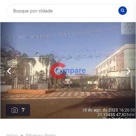
7
Início
Ribeirao Preto