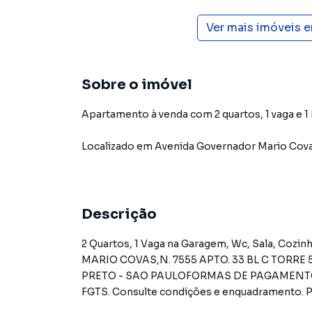
Ver mais imóveis 
Sobre o imóvel
Apartamento à venda com 2 quartos, 1 vaga e 1
Localizado
em
Avenida Governador Mario Cov
Descrição
2 Quartos, 1 Vaga na Garagem, Wc, Sala, Coz
MARIO COVAS,N. 7555 APTO. 33 BL C TORRE 
PRETO - SAO PAULOFORMAS DE PAGAMENTO ACE
FGTS. Consulte condições e enquadramento. P
condições antes de efetuar a proposta.RE