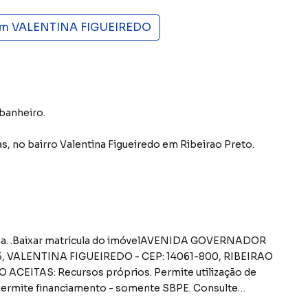
em
VALENTINA FIGUEIREDO
 banheiro.
as
,
no bairro Valentina Figueiredo
em Ribeirao Preto
.
inha. .Baixar matrícula do imóvelAVENIDA GOVERNADOR
5, VALENTINA FIGUEIREDO - CEP: 14061-800, RIBEIRAO
ITAS: Recursos próprios. Permite utilização de
ermite financiamento - somente SBPE. Consulte
GRAS PARA PAGAMENTO DAS DESPESAS (caso existam):