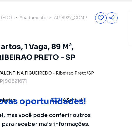
IREDO
Apartamento
AP18927_COMP
rtos, 1 Vaga, 89 M²,
IBEIRAO PRETO - SP
VALENTINA FIGUEIREDO
-
Ribeirao Preto
/
SP
P|90821671
ovas oportunidades!
nheiro
43 m²
útil
el, mas você pode conferir outros
o para receber mais informações.