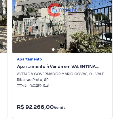
7
Apartamento
Apa
Apartamento à Venda em VALENTINA
Ap
FIGUEIREDO
AVENIDA GOVERNADOR MARIO COVAS
,
0
-
VALENTINA FIGUEIREDO
Ave
Ribeirao Preto
,
SP
Rib
43
m²
2
1
1
R$ 92.266,00
R$
Venda