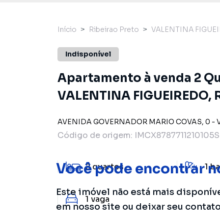
Início
Ribeirao Preto
VALENTINA FIGUE
Indisponível
Apartamento à venda 2 Qua
VALENTINA FIGUEIREDO, R
AVENIDA GOVERNADOR MARIO COVAS
,
0
-
Código de origem:
IMCX8787711210105S
Você pode encontrar n
2
quartos
1
ba
Este imóvel não está mais disponív
1
vaga
em nosso site ou deixar seu contat