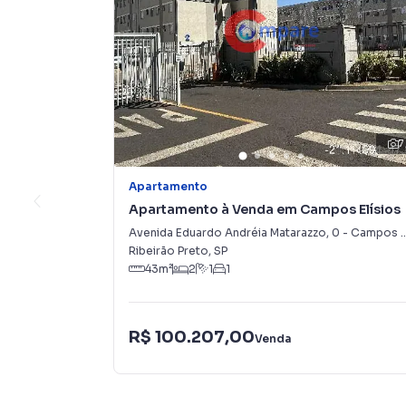
7
Apartamento
Apartamento à Venda em Campos Elísios
Avenida Eduardo Andréia Matarazzo
,
0
-
Campos Elísios
Ribeirão Preto
,
SP
43
m²
2
1
1
R$ 100.207,00
Venda