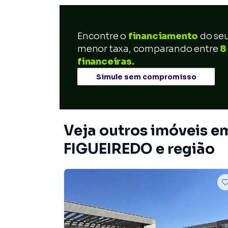
Encontre o
financiamento
do se
menor taxa, comparando entre
8
financeiras.
Simule sem compromisso
Veja outros imóveis 
FIGUEIREDO e região