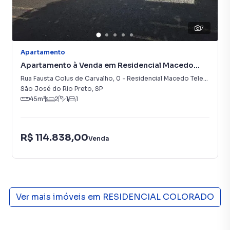
7
Apartamento
Apartamento à Venda em Residencial Macedo
Teles I
Rua Fausta Colus de Carvalho
,
0
-
Residencial Macedo Teles I
São José do Rio Preto
,
SP
45
m²
2
1
1
R$ 114.838,00
Venda
Ver mais imóveis em
RESIDENCIAL COLORADO