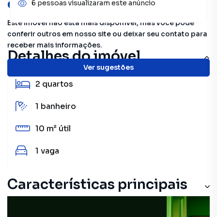
oportunidades!
6 pessoas visualizaram este anúncio
Este imóvel não está mais disponível, mas você pode
conferir outros em nosso site ou deixar seu contato para
receber mais informações.
Detalhes do imóvel
Ver sugestões
2
quartos
1
banheiro
10 m²
útil
1
vaga
Características principais