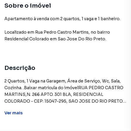
Sobre o imóvel
Apartamento à venda com 2 quartos, 1 vaga e 1 banheiro.
Localizado
em
Rua Pedro Castro Martins
,
no bairro
Residencial Colorado
em Sao Jose Do Rio Preto
.
Descrição
2 Quartos, 1 Vaga na Garagem, Área de Serviço, Wc, Sala,
Cozinha. .Baixar matrícula do imóvelRUA PEDRO CASTRO
MARTINS,N. 266 APTO. 301 BLA, RESIDENCIAL
COLORADO - CEP: 15047-295, SAO JOSE DO RIO PRETO -
SAO PAULOFORMAS DE PAGAMENTO
Ver
mais
ACEITAS: Recursos próprios. Permite financiamento -
somente SBPE. Consulte condições antes de efetuar a
proposta.REGRAS PARA PAGAMENTO DAS DESPESAS