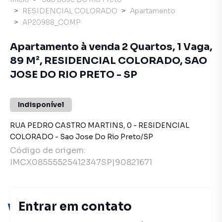
RESIDENCIAL COLORADO
Apartamento
AP20988_COMP
Apartamento à venda 2 Quartos, 1 Vaga,
89 M², RESIDENCIAL COLORADO, SAO
JOSE DO RIO PRETO - SP
Indisponível
RUA PEDRO CASTRO MARTINS
,
0
-
RESIDENCIAL
COLORADO
-
Sao Jose Do Rio Preto
/
SP
Código de origem:
IMCX08555525412347SP|90821671
Entrar em contato
Você pode encontrar novas