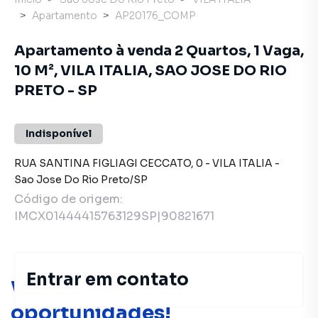
Apartamento
AP20176_COMP
Apartamento à venda 2 Quartos, 1 Vaga,
10 M², VILA ITALIA, SAO JOSE DO RIO
PRETO - SP
Indisponível
RUA SANTINA FIGLIAGI CECCATO
,
0
-
VILA ITALIA
-
Sao Jose Do Rio Preto
/
SP
Código de origem:
IMCX01444415763129SP|90821671
Entrar em contato
Você pode encontrar novas
oportunidades!