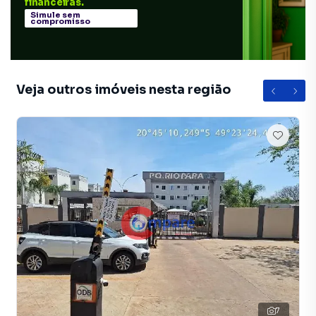
financeiras.
Simule sem
compromisso
Veja outros imóveis nesta região
7