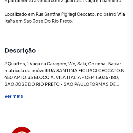
Apartamento à venda com 2 quartos, 1 vaga e 1 banheiro.
Localizado
em
Rua Santina Figliagi Ceccato
,
no bairro Vila
Italia
em Sao Jose Do Rio Preto
.
Descrição
2 Quartos, 1 Vaga na Garagem, Wc, Sala, Cozinha. .Baixar
matrícula do imóvelRUA SANTINA FIGLIAGI CECCATO,N.
450 APTO. 33 BLOCO A, VILA ITALIA - CEP: 15035-180,
SAO JOSE DO RIO PRETO - SAO PAULOFORMAS DE
PAGAMENTO ACEITAS: Recursos próprios. Permite
Ver
mais
financiamento - somente SBPE. Consulte condições antes
de efetuar a proposta.REGRAS PARA PAGAMENTO DAS
DESPESAS (caso existam): Condomínio: Sob
responsabilidade do comprador, até o limite de 10% em
relação ao valor de avaliação do imóvel. A CAIXA realizará o
pagamento apenas do valor que exceder o limite de 10%