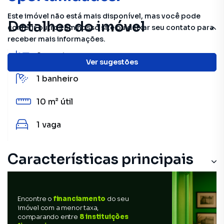
Este imóvel não está mais disponível, mas você pode
Detalhes do imóvel
conferir outros em nosso site ou deixar seu contato para
receber mais informações.
2
quartos
Ver sugestões
1
banheiro
10 m²
útil
1
vaga
Características principais
Encontre o
financiamento
do seu
imóvel com a menor taxa,
comparando entre
8 instituições