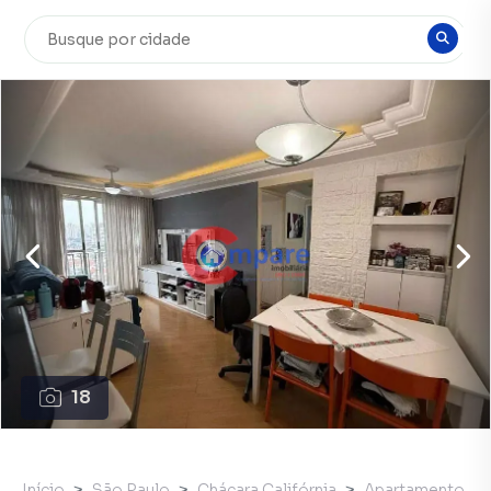
18
Início
São Paulo
Chácara Califórnia
Apartamento