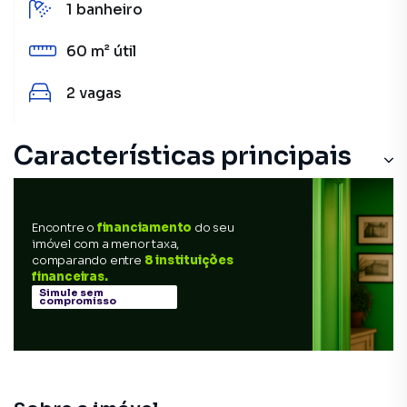
1
banheiro
60 m²
útil
2
vagas
Características principais
Encontre o
financiamento
do seu
imóvel com a menor taxa,
comparando entre
8 instituições
financeiras.
Simule sem
compromisso