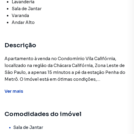
Lavanderia
Sala de Jantar
Varanda
Andar Alto
Descrição
Apartamento à venda no Condomínio Vila Califórnia,
localizado na região da Chácara Califórnia, Zona Leste de
São Paulo, a apenas 15 minutos a pé da estação Penha do
Metrô. O imóvel está em ótimas condições,
completamente reformado, com móveis planejados em
Ver
mais
todos os ambientes e pronto para morar. São 2
dormitórios, sendo 1 suíte, todos bem ventilados e
iluminados pelo sol da manhã. O apartamento é mobiliado,
Comodidades do imóvel
possui uma sala aconchegante com acesso à sacada e
banheiro com excelente acabamento. As duas vagas de
garagem são fixas e descobertas, garantindo comodidade
Sala de Jantar