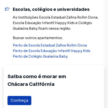
Anuncie seu imóvel! É fácil, rápido e gratuito! A Imobiliária
Escolas, colégios e universidades
Compare é uma imobiliária digital com imóveis em
diversas cidades do Brasil, incluindo São Paulo.
As instituições
Escola Estadual Zalina Rolim Dona
,
Escola Educação Infantil Happy Kids
e
Colégio
Na Imobiliária Compare você consegue vender ou alugar
Guaiaúna Baby
ficam nessa região.
seu imóvel muito mais rápido do que em imobiliárias
Buscar outros
apartamentos
:
tradicionais. Já vendemos e locamos diversos imóveis em
São Paulo, especialmente em Chácara Califórnia. Isso
Perto de
Escola Estadual Zalina Rolim Dona
porque temos uma equipe de marketing digital focada em
Perto de
Escola Educação Infantil Happy Kids
produzir campanhas específicas para São Paulo, o que
Perto de
Colégio Guaiaúna Baby
aumenta muito o número de contatos interessados e
tendo como consequência uma maior chance de vender ou
alugar seu imóvel mais rápido. Contamos também com um
Saiba como é morar em
time de programadores, corretores treinados e uma
Chácara Califórnia
central de atendimento preparada para atender
proprietários e inquilinos.
Conheça