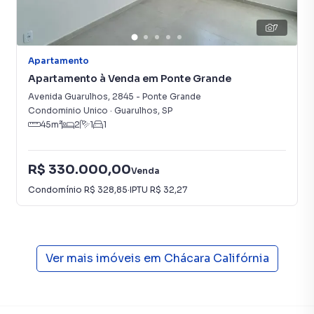
7
Apartamento
Apartamento à Venda em Ponte Grande
Avenida Guarulhos
,
2845
-
Ponte Grande
Condominio Unico
·
Guarulhos
,
SP
45
m²
2
1
1
R$ 330.000,00
Venda
Condomínio
R$ 328,85
·
IPTU
R$ 32,27
Ver mais imóveis em
Chácara Califórnia