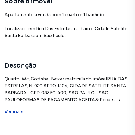
Sobre o imóvel
Apartamento à venda com 1 quarto e 1 banheiro.
Localizado
em
Rua Das Estrelas
,
no bairro Cidade Satelite
Santa Barbara
em Sao Paulo
.
Descrição
Quarto, Wc, Cozinha. .Baixar matrícula do imóvelRUA DAS
ESTRELAS,N. 920 APTO. 1204, CIDADE SATELITE SANTA
BARBARA - CEP: 08330-400, SAO PAULO - SAO
PAULOFORMAS DE PAGAMENTO ACEITAS: Recursos
próprios. Permite financiamento - somente SBPE.
Ver
mais
Consulte condições antes de efetuar a proposta.REGRAS
PARA PAGAMENTO DAS DESPESAS (caso
existam): Condomínio: Sob responsabilidade do
comprador, até o limite de 10% em relação ao valor de