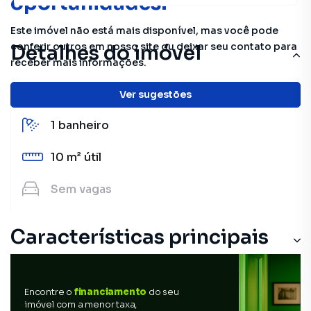
oportunidades!
Este imóvel não está mais disponível, mas você pode
conferir outros em nosso site ou deixar seu contato para
Detalhes do imóvel
receber mais informações.
1
quarto
Ver sugestões
1
banheiro
10 m²
útil
Sem
vagas
Características principais
Encontre o
financiamento
do seu
imóvel com a menor taxa,