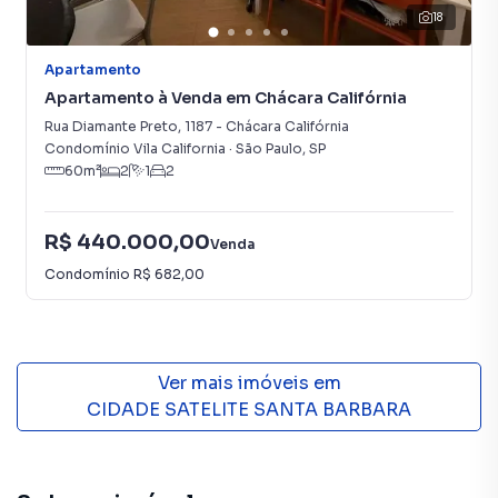
18
Apartamento
Apartamento à Venda em Chácara Califórnia
Rua Diamante Preto
,
1187
-
Chácara Califórnia
Condomínio Vila California
·
São Paulo
,
SP
60
m²
2
1
2
R$ 440.000,00
Venda
Condomínio
R$ 682,00
Ver mais imóveis em
CIDADE SATELITE SANTA BARBARA