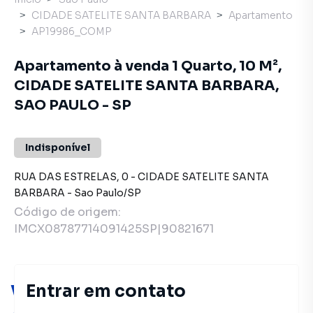
CIDADE SATELITE SANTA BARBARA
Apartamento
AP19986_COMP
Apartamento à venda 1 Quarto, 10 M²,
CIDADE SATELITE SANTA BARBARA,
SAO PAULO - SP
Indisponível
RUA DAS ESTRELAS
,
0
-
CIDADE SATELITE SANTA
BARBARA
-
Sao Paulo
/
SP
Código de origem:
IMCX08787714091425SP|90821671
Você pode encontrar novas
Entrar em contato