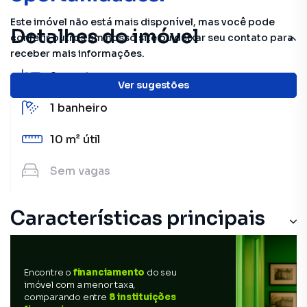
Este imóvel não está mais disponível, mas você pode
Detalhes do imóvel
conferir outros em nosso site ou deixar seu contato para
receber mais informações.
2
quartos
Ver sugestões
1
banheiro
10 m²
útil
Sem
vagas
Características principais
Encontre o
financiamento
do seu
imóvel com a menor taxa,
comparando entre
8 instituições