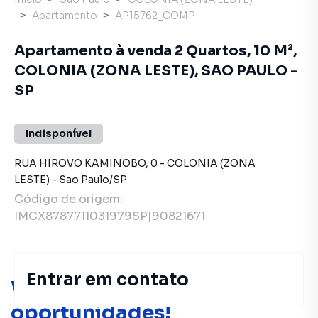
Apartamento
AP15762_COMP
Apartamento à venda 2 Quartos, 10 M²,
COLONIA (ZONA LESTE), SAO PAULO -
SP
Indisponível
RUA HIROVO KAMINOBO
,
0
-
COLONIA (ZONA
LESTE)
-
Sao Paulo
/
SP
Código de origem:
IMCX8787711031979SP|90821671
Entrar em contato
Você pode encontrar novas
oportunidades!