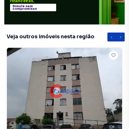
financeiras.
Simule sem
compromisso
Veja outros imóveis nesta região
4