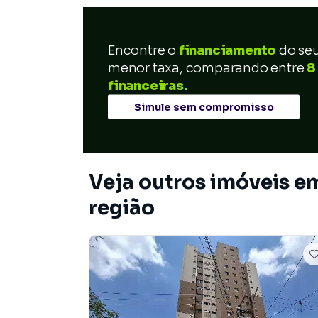
Encontre o
financiamento
do se
menor taxa, comparando entre
8
financeiras.
Simule sem compromisso
Veja outros imóveis 
região