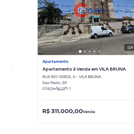
6
Apartamento
Apartamento à Venda em VILA BRUNA
RUA RIO VERDE
,
0
-
VILA BRUNA
Sao Paulo
,
SP
52
m²
2
1
R$ 311.000,00
Venda