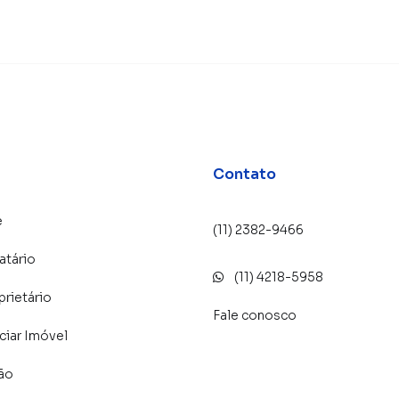
Contato
e
(11) 2382-9466
atário
(11) 4218-5958
prietário
Fale conosco
iar Imóvel
lão