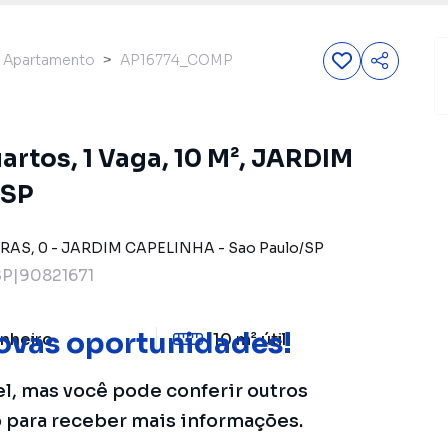
Apartamento
AP16774_COMP
rtos, 1 Vaga, 10 M², JARDIM
 SP
IRAS
,
0
-
JARDIM CAPELINHA
-
Sao Paulo
/
SP
P|90821671
ovas oportunidades!
nheiro
10 m²
útil
el, mas você pode conferir outros
o para receber mais informações.