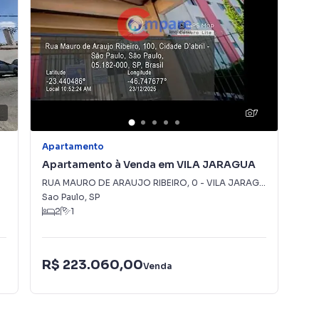
7
Apartamento
Apa
Apartamento à Venda em VILA JARAGUA
Ap
DO
RUA MAURO DE ARAUJO RIBEIRO
,
0
-
VILA JARAGUA
RUA
Sao Paulo
,
SP
Sao
2
1
R$ 223.060,00
R$
Venda