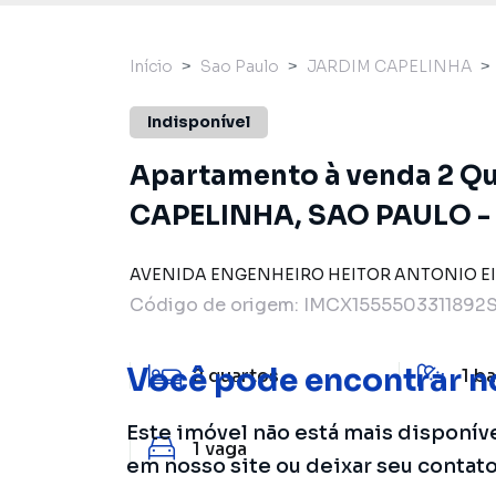
Início
Sao Paulo
JARDIM CAPELINHA
Indisponível
Apartamento à venda 2 Qua
CAPELINHA, SAO PAULO -
AVENIDA ENGENHEIRO HEITOR ANTONIO E
Código de origem:
IMCX1555503311892S
Você pode encontrar n
2
quartos
1
ba
Este imóvel não está mais disponív
1
vaga
em nosso site ou deixar seu contat