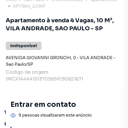
AP17864_COMP
Apartamento à venda 4 Vagas, 10 M²,
VILA ANDRADE, SAO PAULO - SP
Indisponível
AVENIDA GIOVANNI GRONCHI
,
0
-
VILA ANDRADE
-
Sao Paulo
/
SP
Código de origem:
IMCX1444415137058SP|90821671
Entrar em contato
Você pode encontrar novas
9 pessoas visualizaram este anúncio
oportunidades!