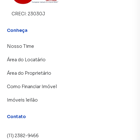
apenas do valor que exceder o limite de 10% do valor de
avaliação. Tributos: Sob responsabilidade do
CRECI:
23030J
comprador. Corretores credenciados SOBRE O
IMÓVELEste imóvel pertence à Caixa Econômica Federal e
Conheça
foi retomado por inadimplência, sendo disponibilizado
para venda com valores abaixo do
mercado.MODALIDADES DE COMPRAO imóvel pode
Nosso Time
estar disponível em uma das seguintes modalidades:Venda
Área do Locatário
Direta: compra imediata, sem disputaVenda Online:
disputa por lances no site da CaixaLicitação Aberta: envio
Área do Proprietário
de proposta com data limite definidaLeilão (1º ou 2º):
disputa pública com lance mínimoCada modalidade possui
Como Financiar Imóvel
regras específicas. A Imobiliária Compare presta
assessoria completa em todas elas.FORMAS DE
Imóveis leilão
PAGAMENTOAs condições de pagamento variam de
acordo com cada imóvel e estão sempre descritas no
Contato
portal da Caixa no campo:“FORMAS DE PAGAMENTO
ACEITAS”Podem incluir:Pagamento à vista (recurso
próprio)Financiamento habitacional pela CaixaUtilização
(11) 2382-9466
de FGTS (quando permitido)Combinação de