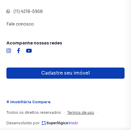
recursosFINANCIAMENTOPossibilidade de
(11) 4218-5958
financiamento de aproximadamente 80% a 95% do valor
do imóvel, conforme perfil e modalidadeEntrada a partir
Fale conosco
de aproximadamente 5%Taxas de juros geralmente
reduzidas em relação ao mercado tradicionalCondições
facilitadas por se tratar de imóveis da CaixaImportante: a
Acompanhe nossas redes
aprovação do financiamento deve ser realizada antes do
envio da proposta ou participação em qualquer
modalidade.USO DO FGTSO FGTS pode ser utilizado,
desde que atendidas as regras:Imóvel destinado à moradia
Cadastre seu imóvel
própriaNão possuir outro imóvel no mesmo
municípioAtendimento às exigências da CaixaNem todos
os imóveis aceitam FGTS. Essa informação deve ser
confirmada na descrição específica do imóvel.SITUAÇÃO
DE OCUPAÇÃOA maioria dos imóveis está
©
Imobiliária Compare
.
ocupadaNormalmente não é possível realizar visitaAs
Todos os direitos reservados.
·
Termos de uso
·
imagens disponíveis são, em geral, fotos externas ou do
laudo de avaliação da CaixaEssa condição contribui
Desenvolvido por
diretamente para que o imóvel seja ofertado com valor