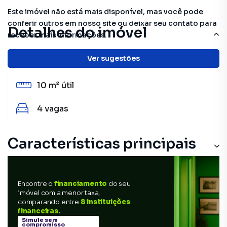
Este imóvel não está mais disponível, mas você pode
conferir outros em nosso site ou deixar seu contato para
Detalhes do imóvel
receber mais informações.
Ver sugestões
1
banheiro
10 m²
útil
4
vagas
Características principais
Encontre o
financiamento
do seu
imóvel com a menor taxa,
comparando entre
8 instituições
financeiras.
Simule sem
compromisso