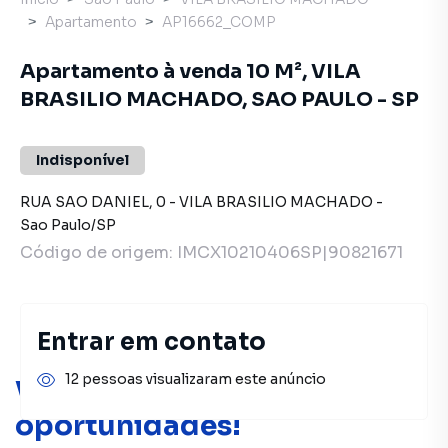
Apartamento
AP16662_COMP
Apartamento à venda 10 M², VILA
BRASILIO MACHADO, SAO PAULO - SP
Indisponível
RUA SAO DANIEL
,
0
-
VILA BRASILIO MACHADO
-
Sao Paulo
/
SP
Código de origem:
IMCX10210406SP|90821671
Entrar em contato
12 pessoas visualizaram este anúncio
Você pode encontrar novas
oportunidades!