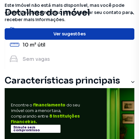
Este imóvel não está mais disponível, mas você pode
Detalhes do imóvel
conferir outros em nosso site ou deixar seu contato para
receber mais informações.
1
banheiro
Ver sugestões
10 m²
útil
Sem
vagas
Características principais
Encontre o
financiamento
do seu
imóvel com a menor taxa,
comparando entre
8 instituições
financeiras.
Simule sem
compromisso