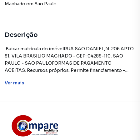
Machado
em Sao Paulo
.
Descrição
.Baixar matrícula do imóvelRUA SAO DANIEL,N. 206 APTO.
81, VILA BRASILIO MACHADO - CEP: 04288-110, SAO
PAULO - SAO PAULOFORMAS DE PAGAMENTO
ACEITAS: Recursos próprios. Permite financiamento -
somente SBPE. Consulte condições antes de efetuar a
Ver
mais
proposta.REGRAS PARA PAGAMENTO DAS DESPESAS
(caso existam): Condomínio: Sob responsabilidade do
comprador, até o limite de 10% em relação ao valor de
avaliação do imóvel. A CAIXA realizará o pagamento
apenas do valor que exceder o limite de 10% do valor de
avaliação. Tributos: Sob responsabilidade do
comprador. Corretores credenciados SOBRE O
IMÓVELEste imóvel pertence à Caixa Econômica Federal e