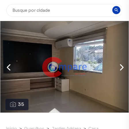
35
Início
Guarulhos
Jardim Adriana
Casa