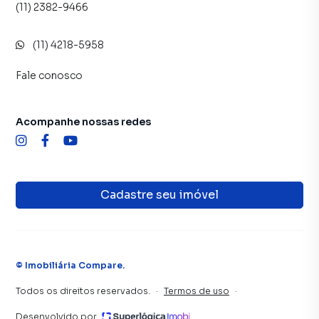
Anuncie seu imóvel! É fácil, rápido e gratuito! A Imobiliária
(11) 2382-9466
Compare é uma imobiliária digital com imóveis em
diversas cidades do Brasil, incluindo Guarulhos.
(11) 4218-5958
Na Imobiliária Compare você consegue vender ou alugar
Fale conosco
seu imóvel muito mais rápido do que em imobiliárias
tradicionais. Já vendemos e locamos diversos imóveis em
Guarulhos, especialmente em Jardim Adriana. Isso porque
Acompanhe nossas redes
temos uma equipe de marketing digital focada em produzir
campanhas específicas para Guarulhos, o que aumenta
muito o número de contatos interessados e tendo como
consequência uma maior chance de vender ou alugar seu
Cadastre seu imóvel
imóvel mais rápido. Contamos também com um time de
programadores, corretores treinados e uma central de
atendimento preparada para atender proprietários e
inquilinos.
©
Imobiliária Compare
.
Todos os direitos reservados.
·
Termos de uso
·
Desenvolvido por