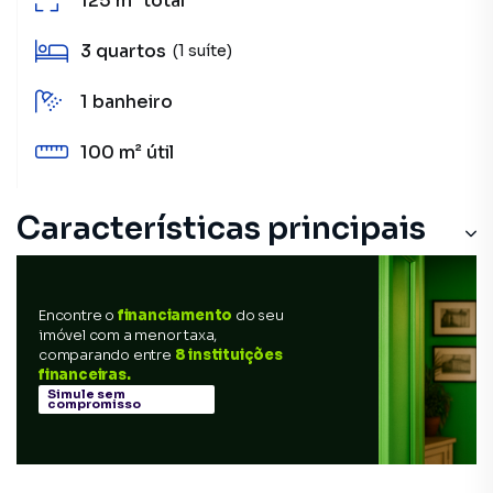
125 m²
total
3
quartos
(1 suíte)
1
banheiro
100 m²
útil
Características principais
Encontre o
financiamento
do seu
imóvel com a menor taxa,
comparando entre
8 instituições
financeiras.
Simule sem
compromisso