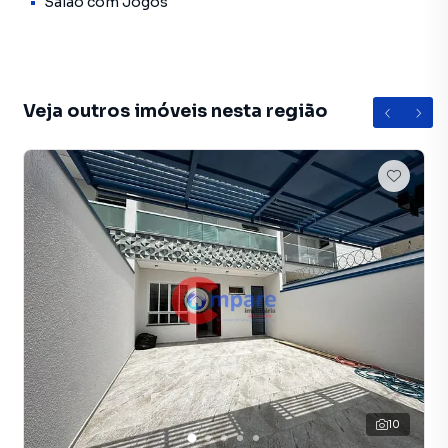
Salão com Jogos
iluminado aos fundos, com cobertura retrátil em
policarbonato, acabamento em porcelanato, arandelas e
detalhes em mármore.
🍖 O espaço gourmet é perfeito para reunir familiares e
Veja outros imóveis nesta região
amigos. Com churrasqueira revestida em porcelanato, pia,
gabinete planejado e iluminação em LED, o ambiente foi
pensado para proporcionar momentos especiais com
conforto e estilo.
📑 A casa está recém-reformada, possui instalação
elétrica totalmente nova e documentação impecável,
pronta para financiamento ou consórcio, o que garante
tranquilidade no processo de compra.
📍 Sobre o Condomínio Residencial Gramado – Jardim
Adriana:
O condomínio é reconhecido por oferecer segurança e
tranquilidade em uma das regiões mais valorizadas de
10
Guarulhos. O Jardim Adriana conta com infraestrutura