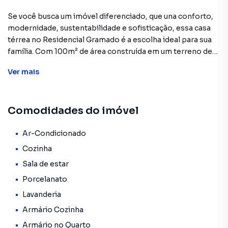
Se você busca um imóvel diferenciado, que una conforto,
modernidade, sustentabilidade e sofisticação, essa casa
térrea no Residencial Gramado é a escolha ideal para sua
família. Com 100m² de área construída em um terreno de
125m², o projeto foi cuidadosamente pensado para
Ver
mais
valorizar cada espaço, oferecendo ambientes
aconchegantes e funcionais.
Comodidades do imóvel
✨ Destaques do imóvel:
A área íntima conta com 3 dormitórios, sendo 1 suíte
equipada com ar-condicionado de 12 mil BTUs e armários
Ar-Condicionado
embutidos de alta qualidade. Os banheiros apresentam
Cozinha
acabamento refinado, com box de vidro, gabinetes
Sala de estar
planejados com iluminação em LED e pias esculpidas em
Porcelanato
mármore, garantindo praticidade aliada à sofisticação.
Lavanderia
A sala é um dos grandes destaques da casa: ampla, bem
Armário Cozinha
arejada e decorada com móveis e espelhos sob medida.
Armário no Quarto
Um ar-condicionado de 30 mil BTUs foi instalado