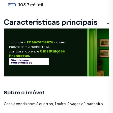
103.7 m²
útil
Características principais
Aceita Pet
Encontre o
financiamento
do seu
Cerâmica
imóvel com a menor taxa,
comparando entre
8 instituições
Aquecimento Elétrico
financeiras.
Simule sem
compromisso
Sobre o imóvel
Casa à venda com 2 quartos, 1 suite, 2 vagas e 1 banheiro.