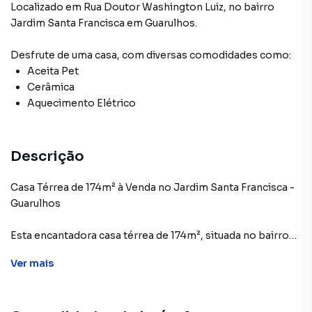
Localizado
em
Rua Doutor Washington Luiz
,
no bairro
Jardim Santa Francisca
em Guarulhos
.
Desfrute de
uma casa
, com diversas comodidades como:
Aceita Pet
Cerâmica
Aquecimento Elétrico
Descrição
Casa Térrea de 174m² à Venda no Jardim Santa Francisca -
Guarulhos
Esta encantadora casa térrea de 174m², situada no bairro
Jardim Santa Francisca, oferece a combinação perfeita de
Ver
mais
espaço, conforto e praticidade. Ideal para quem valoriza
um ambiente acolhedor e bem localizado.