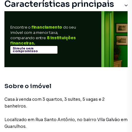
Características principais
Encontre o
financiamento
do seu
imóvel com a menor taxa,
comparando entre
8 instituições
financeiras.
Simule sem
compromisso
Sobre o imóvel
Casa à venda com 3 quartos, 3 suites, 5 vagas e 2
banheiros.
Localizado
em
Rua Santo Antônio
,
no bairro Vila Galvão
em
Guarulhos
.