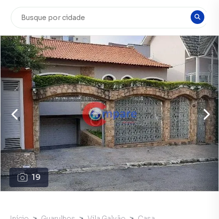
19
Início
Guarulhos
Vila Galvão
Casa