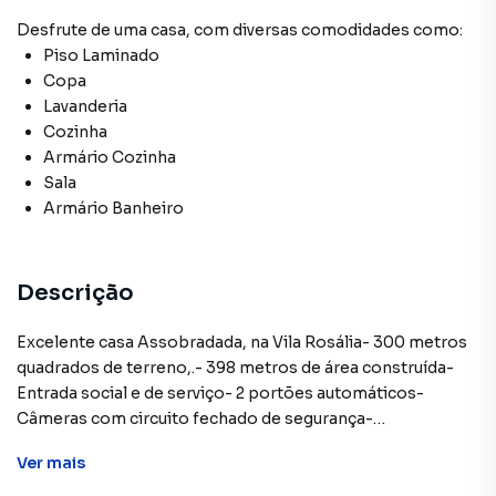
Desfrute de
uma casa
, com diversas comodidades como:
Piso Laminado
Copa
Lavanderia
Cozinha
Armário Cozinha
Sala
Armário Banheiro
Descrição
Excelente casa Assobradada, na Vila Rosália- 300 metros
quadrados de terreno,.- 398 metros de área construída-
Entrada social e de serviço- 2 portões automáticos-
Câmeras com circuito fechado de segurança-
Aquecimento solar na casa toda- Jardim de inverno-
Ver
mais
Churrasqueira- 3 suíte, sendo 1 master com closet e hidro,
1 dormitório com armários, piso laminado- Sala com 70