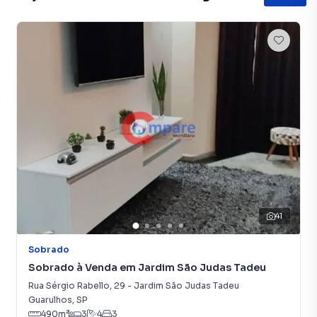
Aqui você encontra milhares de ofertas para encontrar o
imóvel que mais combina com seu estilo de vida.
Negocie seu imóvel de forma totalmente online, com
segurança e tranquilidade. Na Imobiliária Compare você
consegue comprar ou alugar um imóvel em Guarulhos
mesmo não estando na cidade e com a praticidade de
fazer tudo online, direto do seu computador ou
smartphone. Nós criamos soluções inovadoras para
simplificar a relação de proprietários, inquilinos e
compradores com o mercado imobiliário.
Anuncie seu imóvel! É fácil, rápido e gratuito! A Imobiliária
41
Compare é uma imobiliária digital com imóveis em
diversas cidades do Brasil, incluindo Guarulhos.
Sobrado
Sobrado à Venda em Jardim São Judas Tadeu
Na Imobiliária Compare você consegue vender ou alugar
seu imóvel muito mais rápido do que em imobiliárias
Rua Sérgio Rabello
,
29
-
Jardim São Judas Tadeu
tradicionais. Já vendemos e locamos diversos imóveis em
Guarulhos
,
SP
490
m²
3
4
3