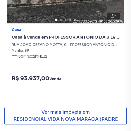
7
Casa
Casa à Venda em PROFESSOR ANTONIO DA SILVA
PENTEADO
RUA JOAO CEZARIO MOTTA
,
0
-
PROFESSOR ANTONIO DA SILVA PENTEADO
Marilia
,
SP
160
m²
2
1
2
R$ 93.937,00
Venda
Ver mais imóveis em
RESIDENCIAL VIDA NOVA MARACA (PADRE