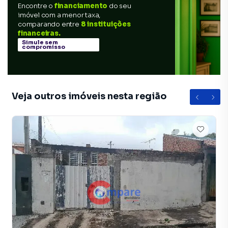
Encontre o
financiamento
do seu
imóvel com a menor taxa,
comparando entre
8 instituições
financeiras.
Simule sem
compromisso
Veja outros imóveis nesta região