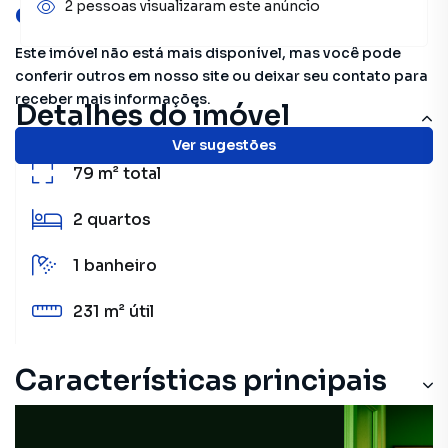
oportunidades!
2 pessoas visualizaram este anúncio
Este imóvel não está mais disponível, mas você pode
conferir outros em nosso site ou deixar seu contato para
receber mais informações.
Detalhes do imóvel
Ver sugestões
79 m²
total
2
quartos
1
banheiro
231 m²
útil
Características principais