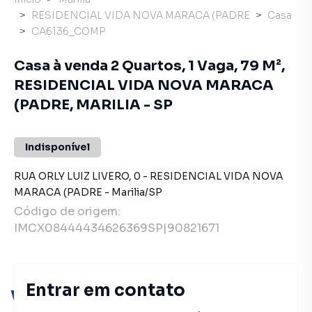
RESIDENCIAL VIDA NOVA MARACA (PADRE
Casa
CA6136_COMP
Casa à venda 2 Quartos, 1 Vaga, 79 M²,
RESIDENCIAL VIDA NOVA MARACA
(PADRE, MARILIA - SP
Indisponível
RUA ORLY LUIZ LIVERO
,
0
-
RESIDENCIAL VIDA NOVA
MARACA (PADRE
-
Marilia
/
SP
Código de origem:
IMCX08444434626369SP|90821671
Entrar em contato
Você pode encontrar novas