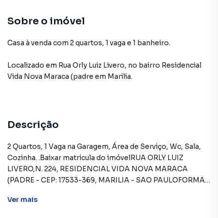
Sobre o imóvel
Casa à venda com 2 quartos, 1 vaga e 1 banheiro.
Localizado
em
Rua Orly Luiz Livero
,
no bairro Residencial
Vida Nova Maraca (padre
em Marilia
.
Descrição
2 Quartos, 1 Vaga na Garagem, Área de Serviço, Wc, Sala,
Cozinha. .Baixar matrícula do imóvelRUA ORLY LUIZ
LIVERO,N. 224, RESIDENCIAL VIDA NOVA MARACA
(PADRE - CEP: 17533-369, MARILIA - SAO PAULOFORMAS
DE PAGAMENTO ACEITAS: Recursos próprios. Permite
Ver
mais
utilização de FGTS. Consulte condições e
enquadramento.REGRAS PARA PAGAMENTO DAS