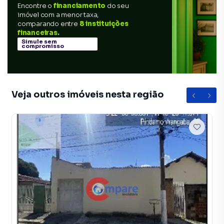
Encontre o
financiamento
do seu
imóvel com a menor taxa,
comparando entre
8 instituições
financeiras.
Simule sem
compromisso
Veja outros imóveis nesta região