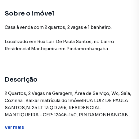
Sobre o imóvel
Casa à venda com 2 quartos, 2 vagas e 1 banheiro.
Localizado
em
Rua Luiz De Paula Santos
,
no bairro
Residencial Mantiqueira
em Pindamonhangaba
.
Descrição
2 Quartos, 2 Vagas na Garagem, Área de Serviço, Wc, Sala,
Cozinha. .Baixar matrícula do imóvelRUA LUIZ DE PAULA
SANTOS,N. 25 LT 13 QD 396, RESIDENCIAL
MANTIQUEIRA - CEP: 12446-140, PINDAMONHANGABA -
SAO PAULOFORMAS DE PAGAMENTO
Ver
mais
ACEITAS: Recursos próprios. Permite utilização de FGTS.
Consulte condições e enquadramento. Permite