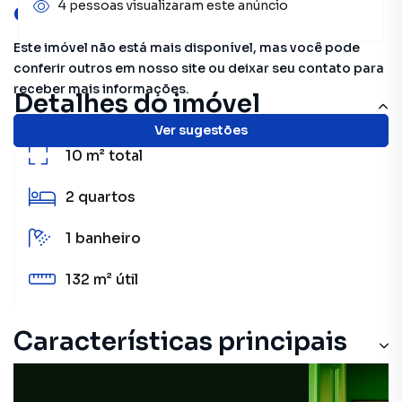
oportunidades!
4 pessoas visualizaram este anúncio
Este imóvel não está mais disponível, mas você pode
conferir outros em nosso site ou deixar seu contato para
receber mais informações.
Detalhes do imóvel
Ver sugestões
10 m²
total
2
quartos
1
banheiro
132 m²
útil
Características principais