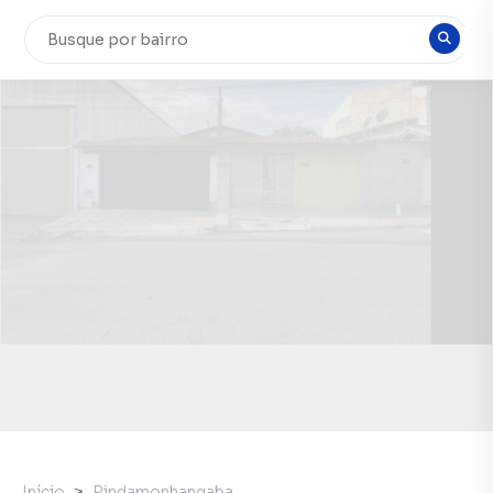
Início
Pindamonhangaba