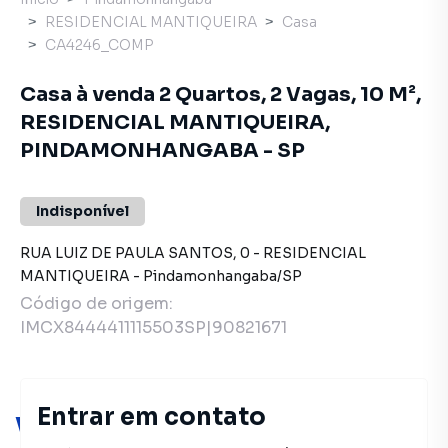
RESIDENCIAL MANTIQUEIRA
Casa
CA4246_COMP
Casa à venda 2 Quartos, 2 Vagas, 10 M²,
RESIDENCIAL MANTIQUEIRA,
PINDAMONHANGABA - SP
Indisponível
RUA LUIZ DE PAULA SANTOS
,
0
-
RESIDENCIAL
MANTIQUEIRA
-
Pindamonhangaba
/
SP
Código de origem:
IMCX8444411115503SP|90821671
Entrar em contato
Você pode encontrar novas