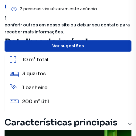
oportunidades!
2 pessoas visualizaram este anúncio
Este imóvel não está mais disponível, mas você pode
conferir outros em nosso site ou deixar seu contato para
receber mais informações.
Detalhes do imóvel
Ver sugestões
10 m²
total
3
quartos
1
banheiro
200 m²
útil
Características principais