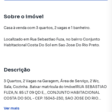
Sobre o imóvel
Casa à venda com 3 quartos, 2 vagas e 1 banheiro.
Localizado
em
Rua Sebastiao Fuza
,
no bairro Conjunto
Habitacional Costa Do Sol
em Sao Jose Do Rio Preto
.
Descrição
3 Quartos, 2 Vagas na Garagem, Área de Serviço, 2 Wc,
Sala, Cozinha. .Baixar matrícula do imóvelRUA SEBASTIAO
FUZA,N. 85 LT 09 QD E, , CONJUNTO HABITACIONAL
COSTA DO SOL - CEP: 15043-230, SAO JOSE DO RIO
PRETO - SAO PAULOFORMAS DE PAGAMENTO
Ver
mais
ACEITAS: Recursos próprios. Permite utilização de FGTS.