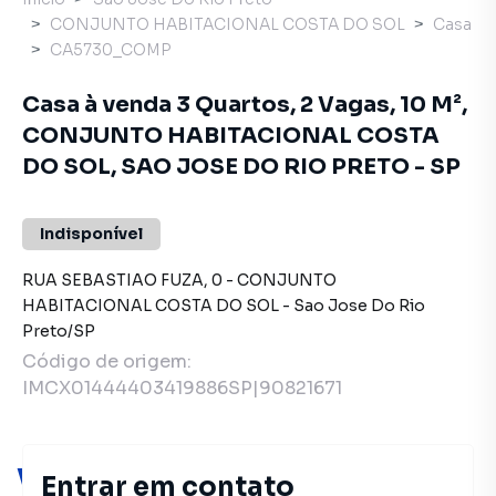
CONJUNTO HABITACIONAL COSTA DO SOL
Casa
CA5730_COMP
Casa à venda 3 Quartos, 2 Vagas, 10 M²,
CONJUNTO HABITACIONAL COSTA
DO SOL, SAO JOSE DO RIO PRETO - SP
Indisponível
RUA SEBASTIAO FUZA
,
0
-
CONJUNTO
HABITACIONAL COSTA DO SOL
-
Sao Jose Do Rio
Preto
/
SP
Código de origem:
IMCX01444403419886SP|90821671
Você pode encontrar novas
Entrar em contato