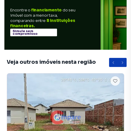
Encontre o
financiamento
do seu
imóvel com a menor taxa,
comparando entre
8 instituições
financeiras.
Simule sem
compromisso
Veja outros imóveis nesta região