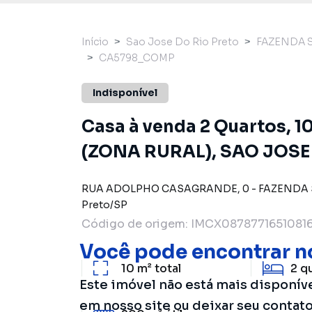
Início
Sao Jose Do Rio Preto
FAZENDA 
CA5798_COMP
Indisponível
Casa à venda 2 Quartos, 
(ZONA RURAL), SAO JOSE 
RUA ADOLPHO CASAGRANDE
,
0
-
FAZENDA 
Preto
/
SP
Código de origem:
IMCX08787716510816
Você pode encontrar n
10 m²
total
2
q
Este imóvel não está mais disponív
em nosso site ou deixar seu contat