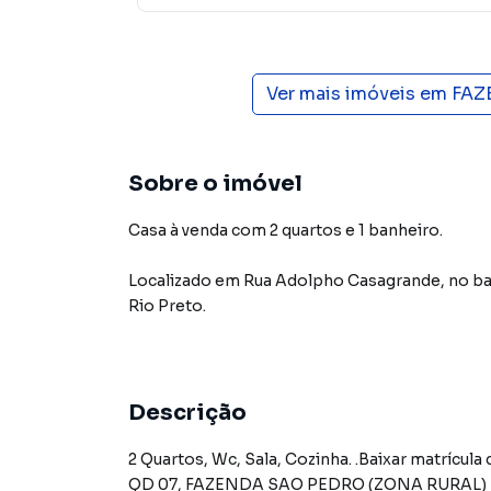
Ver mais imóveis em
FAZ
Sobre o imóvel
Casa à venda com 2 quartos e 1 banheiro.
Localizado
em
Rua Adolpho Casagrande
,
no ba
Rio Preto
.
Descrição
2 Quartos, Wc, Sala, Cozinha. .Baixar matrícula do imóvelRUA ADOLPHO CASAGRANDE,N. 285 LT 11,
QD 07, FAZENDA SAO PEDRO (ZONA RURAL) -