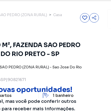
SAO PEDRO (ZONA RURAL)
Casa
10 M², FAZENDA SAO PEDRO
DO RIO PRETO - SP
SAO PEDRO (ZONA RURAL)
-
Sao Jose Do Rio
SP|90821671
ovas oportunidades!
uartos
1
banheiro
el, mas você pode conferir outros
o para receber mais informações.