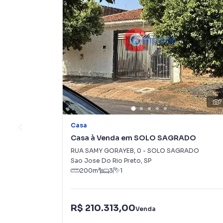
7
Casa
Casa à Venda em SOLO SAGRADO
RUA SAMY GORAYEB
,
0
-
SOLO SAGRADO
Sao Jose Do Rio Preto
,
SP
200
m²
3
1
R$ 210.313,00
Venda