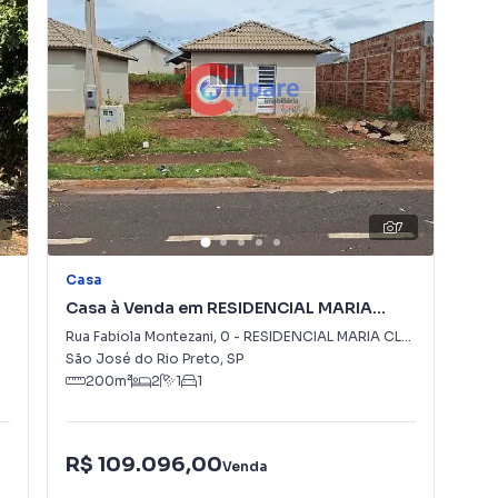
7
Casa
Casa à Venda em RESIDENCIAL MARIA
CLARA 2
Rua Fabiola Montezani
,
0
-
RESIDENCIAL MARIA CLARA 2
São José do Rio Preto
,
SP
200
m²
2
1
1
R$ 109.096,00
Venda