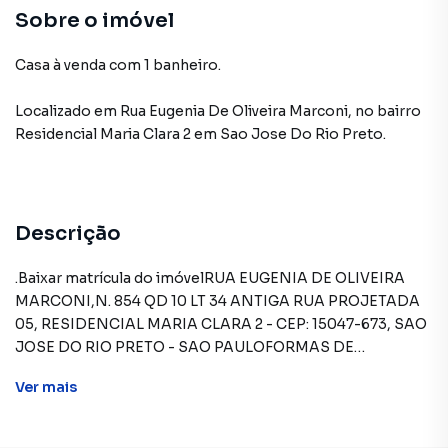
Sobre o imóvel
Casa à venda com 1 banheiro.
Localizado
em
Rua Eugenia De Oliveira Marconi
,
no bairro
Residencial Maria Clara 2
em Sao Jose Do Rio Preto
.
Descrição
.Baixar matrícula do imóvelRUA EUGENIA DE OLIVEIRA
MARCONI,N. 854 QD 10 LT 34 ANTIGA RUA PROJETADA
05, RESIDENCIAL MARIA CLARA 2 - CEP: 15047-673, SAO
JOSE DO RIO PRETO - SAO PAULOFORMAS DE
PAGAMENTO ACEITAS: Recursos próprios. Permite
Ver
mais
utilização de FGTS. Consulte condições e
enquadramento. Permite financiamento - somente SBPE.
Consulte condições antes de efetuar a proposta.REGRAS