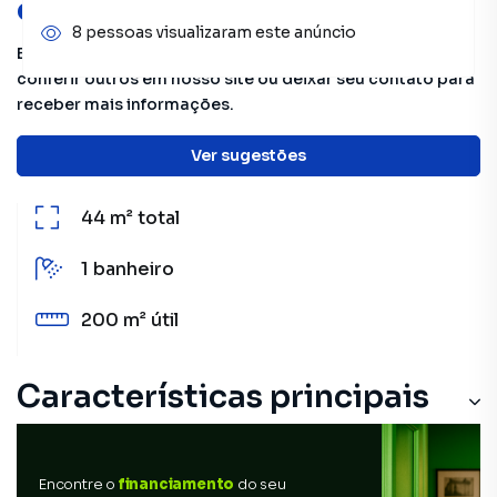
oportunidades!
8 pessoas visualizaram este anúncio
Este imóvel não está mais disponível, mas você pode
conferir outros em nosso site ou deixar seu contato para
receber mais informações.
Detalhes do imóvel
Ver sugestões
44 m²
total
1
banheiro
200 m²
útil
Características principais
Encontre o
financiamento
do seu