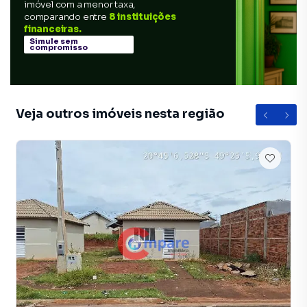
imóvel com a menor taxa,
comparando entre
8 instituições
financeiras.
Simule sem
compromisso
Veja outros imóveis nesta região