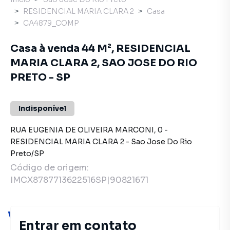
RESIDENCIAL MARIA CLARA 2
Casa
CA4879_COMP
Casa à venda 44 M², RESIDENCIAL
MARIA CLARA 2, SAO JOSE DO RIO
PRETO - SP
Indisponível
RUA EUGENIA DE OLIVEIRA MARCONI
,
0
-
RESIDENCIAL MARIA CLARA 2
-
Sao Jose Do Rio
Preto
/
SP
Código de origem:
IMCX8787713622516SP|90821671
Você pode encontrar novas
Entrar em contato