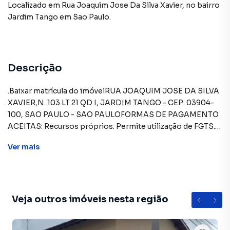
Localizado
em
Rua Joaquim Jose Da Silva Xavier
,
no bairro
Jardim Tango
em Sao Paulo
.
Descrição
.Baixar matrícula do imóvelRUA JOAQUIM JOSE DA SILVA
XAVIER,N. 103 LT 21 QD I, JARDIM TANGO - CEP: 03904-
100, SAO PAULO - SAO PAULOFORMAS DE PAGAMENTO
ACEITAS: Recursos próprios. Permite utilização de FGTS.
Consulte condições e enquadramento. Permite
Ver
mais
financiamento - somente SBPE. Consulte condições antes
de efetuar a proposta.REGRAS PARA PAGAMENTO DAS
DESPESAS (caso existam): Condomínio: Sob
responsabilidade do comprador, até o limite de 10% em
relação ao valor de avaliação do imóvel. A CAIXA realizará o
Veja outros imóveis nesta região
pagamento apenas do valor que exceder o limite de 10%
do valor de avaliação. Tributos: Sob responsabilidade do