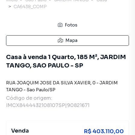
CA6438_COMP
Fotos
Mapa
Casa à venda 1 Quarto, 185 M², JARDIM
TANGO, SAO PAULO - SP
RUA JOAQUIM JOSE DA SILVA XAVIER
,
0
-
JARDIM
TANGO
-
Sao Paulo
/
SP
Código de origem:
IMCX8444432108107SP|90821671
Venda
R$ 403.110,00