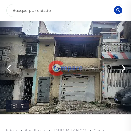
7
Início
Sao Paulo
JARDIM TANGO
Casa