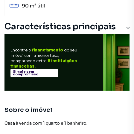
90 m²
útil
Características principais
Encontre o
financiamento
do seu
imóvel com a menor taxa,
comparando entre
8 instituições
financeiras.
Simule sem
compromisso
Sobre o imóvel
Casa à venda com 1 quarto e 1 banheiro.