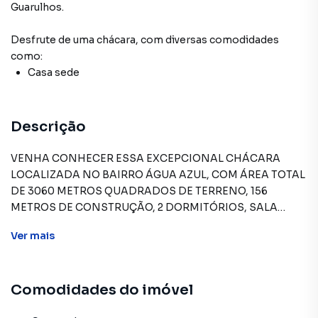
Guarulhos
.
Desfrute de
uma chácara
, com diversas comodidades
como:
Casa sede
Descrição
VENHA CONHECER ESSA EXCEPCIONAL CHÁCARA
LOCALIZADA NO BAIRRO ÁGUA AZUL, COM ÁREA TOTAL
DE 3060 METROS QUADRADOS DE TERRENO, 156
METROS DE CONSTRUÇÃO, 2 DORMITÓRIOS, SALA
AMPLA PARA 2 AMBIENTES, , COZINHA, 2 BANHEIROS ,
Ver
mais
Chácara para Venda em região valorizada do bairro Água
Comodidades do imóvel
Azul, em Guarulhos. Não encontrou o que procurava ou
deseja mais informações sobre Chácara em Guarulhos?