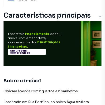
Características principais
Casa sede
Encontre o
financiamento
do seu
imóvel com a menor taxa,
comparando entre
8 instituições
financeiras.
Simule sem
compromisso
Sobre o imóvel
Chácara à venda com 2 quartos e 2 banheiros.
Localizado
em
Rua Portilho
,
no bairro Água Azul
em