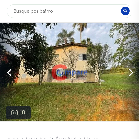
8
Início
Guarulhos
Água Azul
Chácara