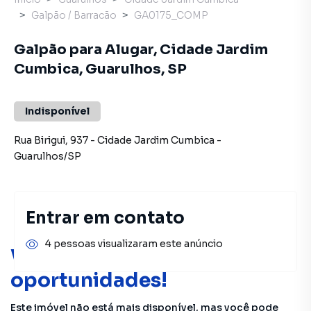
Galpão / Barracão
GA0175_COMP
Galpão para Alugar, Cidade Jardim
Cumbica, Guarulhos, SP
Indisponível
Rua Birigui
,
937
-
Cidade Jardim Cumbica
-
Guarulhos
/
SP
Entrar em contato
4 pessoas visualizaram este anúncio
Você pode encontrar novas
oportunidades!
Este imóvel não está mais disponível, mas você pode