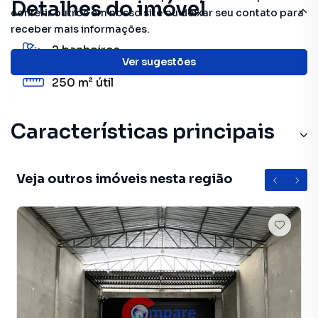
Detalhes do imóvel
conferir outros em nosso site ou deixar seu contato para
receber mais informações.
2
banheiros
Ver sugestões
250 m²
útil
Características principais
Veja outros imóveis nesta região