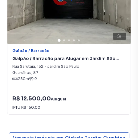
5
Galpão / Barracão
Galpão / Barracão para Alugar em Jardim São
Paulo
Rua Sarutaia
,
152
-
Jardim São Paulo
Guarulhos
,
SP
250
m²
2
R$ 12.500,00
Aluguel
IPTU
R$ 150,00