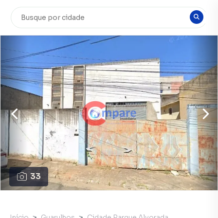
33
Início
Guarulhos
Cidade Parque Alvorada