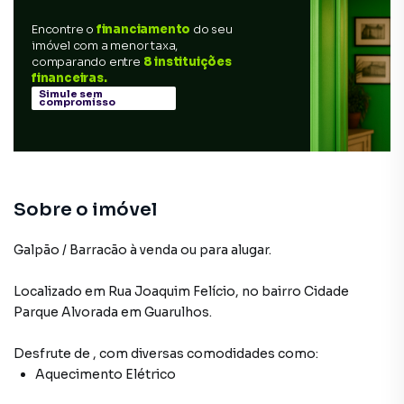
Encontre o
financiamento
do seu
imóvel com a menor taxa,
comparando entre
8 instituições
financeiras.
Simule sem
compromisso
Sobre o imóvel
Galpão / Barracão à venda ou para alugar.
Localizado
em
Rua Joaquim Felício
,
no bairro Cidade
Parque Alvorada
em Guarulhos
.
Desfrute de
, com diversas comodidades como:
Aquecimento Elétrico