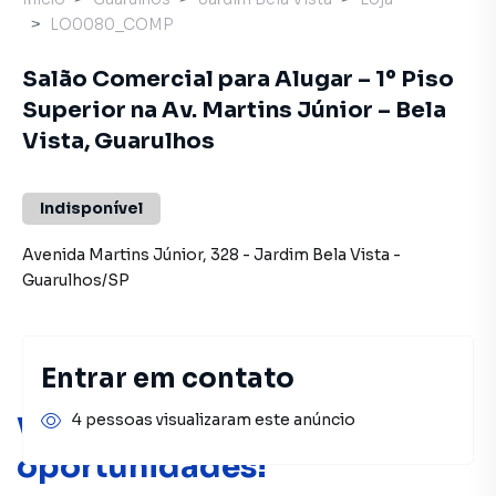
LO0080_COMP
Salão Comercial para Alugar – 1º Piso
Superior na Av. Martins Júnior – Bela
Vista, Guarulhos
Indisponível
Avenida Martins Júnior
,
328
-
Jardim Bela Vista
-
Guarulhos
/
SP
Entrar em contato
4 pessoas visualizaram este anúncio
Você pode encontrar novas
oportunidades!