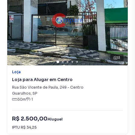
13
Loja
Loja para Alugar em Centro
Rua São Vicente de Paula
,
249
-
Centro
Guarulhos
,
SP
30
m²
1
R$ 2.500,00
Aluguel
IPTU
R$ 34,25