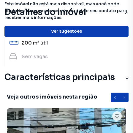
Este imóvel não está mais disponível, mas você pode
Detalhes do imóvel
conferir outros em nosso site ou deixar seu contato para
receber mais informações.
2
banheiros
Ver sugestões
200 m²
útil
Sem
vagas
Características principais
Veja outros imóveis nesta região