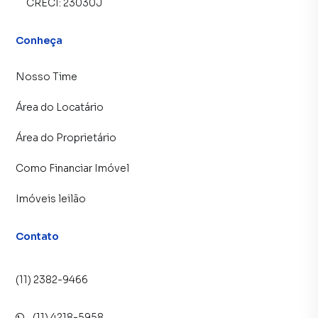
CRECI:
23030J
Escolas de idiomas, cursos livres ou reforço escolar.
Conheça
Consultórios de psicologia ou terapias integrativas.
Nosso Time
Academias, estúdios de dança, pilates ou artes marciais.
Área do Locatário
Espaços de coworking e reuniões corporativas.
Área do Proprietário
✨ Diferenciais:
Como Financiar Imóvel
Ampla metragem e ótima distribuição dos ambientes.
Imóveis leilão
Estrutura pronta para receber diferentes segmentos
comerciais.
Contato
Região em plena valorização imobiliária.
(11) 2382-9466
🔑 Se você procura um salão comercial em Guarulhos para
alugar com espaço, localização estratégica e múltiplas
(11) 4218-5958