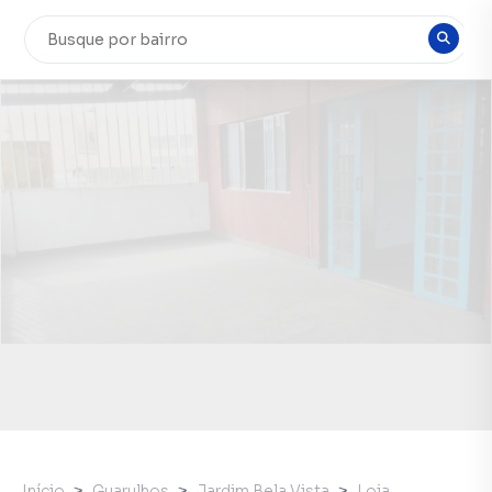
Início
Guarulhos
Jardim Bela Vista
Loja