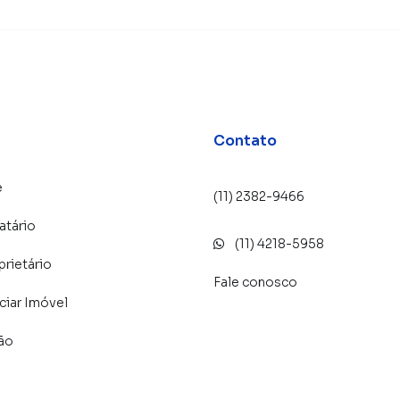
Contato
e
(11) 2382-9466
atário
(11) 4218-5958
prietário
Fale conosco
iar Imóvel
lão