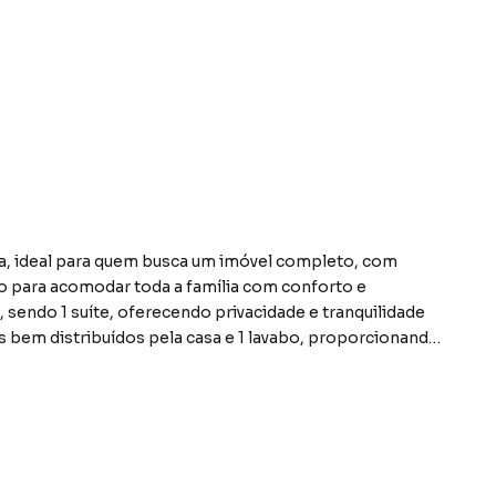
, ideal para quem busca um imóvel completo, com
o para acomodar toda a família com conforto e
 sendo 1 suíte, oferecendo privacidade e tranquilidade
 bem distribuídos pela casa e 1 lavabo, proporcionando
ora de receber visitas.
ue garantem funcionalidade e organização, e se integra
ões em família. O amplo quintal é um dos grandes
paço ideal para lazer, momentos ao ar livre e atividades
 um espaço gourmet perfeito para confraternizações,