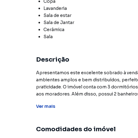
Copa
Lavanderia
Sala de estar
Sala de Jantar
Cerâmica
Sala
Descrição
Apresentamos este excelente sobrado à venda
ambientes amplos e bem distribuídos, perfeit
praticidade. O imóvel conta com 3 dormitórios,
aos moradores. Além disso, possui 2 banheiros
mais comodidade no dia a dia e praticidade na h
Ver
mais
A cozinha é equipada com móveis planejados, q
a uma copa aconchegante, ideal para as refeiç
Comodidades do imóvel
diferenciais do sobrado, proporcionando um es
em família. Para completar, o imóvel oferece