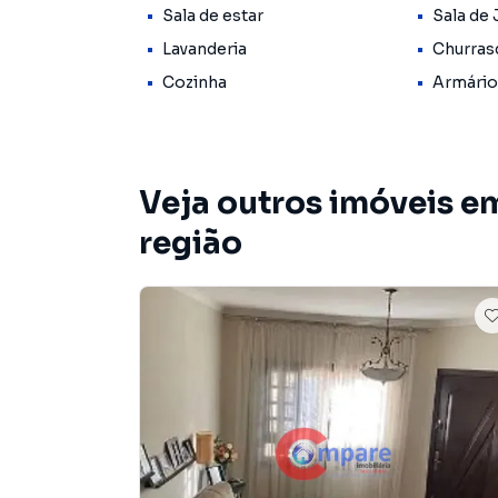
Sala de estar
Sala de 
além de uma edícula que agrega ainda mais vers
espaço independente para visitas.
Lavanderia
Churras
Cozinha
Armário
O sobrado dispõe de 2 vagas de garagem cobe
praticidade ao dia a dia. Localizado na região
completos de Guarulhos, o imóvel está próxim
possui fácil acesso às principais vias da cidade.
Veja outros imóveis e
Documentação em ordem e aceita financiamen
região
✨ Agende sua visita e venha conhecer de perto
novo lar pode estar aqui!
Sobrado para Venda em região valorizada do 
que procurava ou deseja mais informações s
nossa equipe pelo telefone (11) 2382-9466.
A Imobiliária Compare tem mais opções de apa