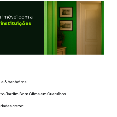
u imóvel com a
 instituições
 e 3 banheiros.
rro Jardim Bom Clima
em Guarulhos
.
idades como: