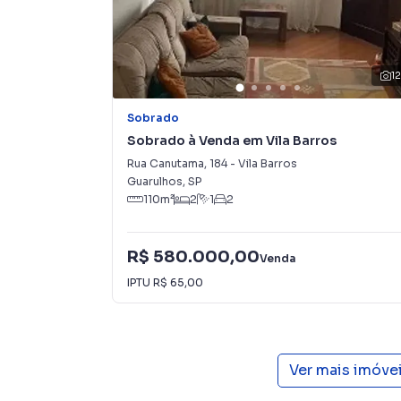
terrenos, lojas e barracões para venda ou l
lançamentos na planta em Jardim Bom Clima e 
milhares de ofertas para encontrar o imóvel q
1
Negocie seu imóvel de forma totalmente online
Compare você consegue comprar ou alugar um
Sobrado
com a praticidade de fazer tudo online, dire
Sobrado à Venda em Vila Barros
soluções inovadoras para simplificar a relaçã
Rua Canutama
,
184
-
Vila Barros
mercado imobiliário.
Guarulhos
,
SP
110
m²
2
1
2
Anuncie seu imóvel! É fácil, rápido e gratuito!
imóveis em diversas cidades do Brasil, incluin
R$ 580.000,00
Venda
Na Imobiliária Compare você consegue vender 
IPTU
R$ 65,00
imobiliárias tradicionais. Já vendemos e loc
Jardim Bom Clima. Isso porque temos uma equ
específicas para Guarulhos, o que aumenta m
consequência uma maior chance de vender ou
Ver mais imóve
um time de programadores, corretores treina
atender proprietários e inquilinos.