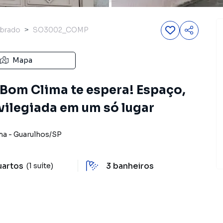
brado
SO3002_COMP
Mapa
 Bom Clima te espera! Espaço,
ivilegiada em um só lugar
ma
-
Guarulhos
/
SP
uartos
3
banheiros
(1 suíte)