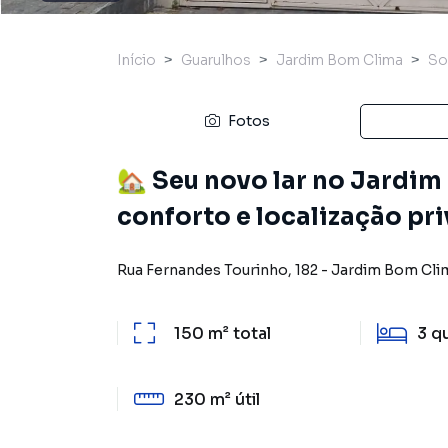
Início
Guarulhos
Jardim Bom Clima
So
Fotos
🏡 Seu novo lar no Jardim
conforto e localização pr
Rua Fernandes Tourinho
,
182
-
Jardim Bom Cli
150 m²
total
3
q
230 m²
útil