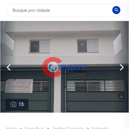
13
Início
Guarulhos
Jardim Dourado
Sobrado