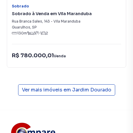
A Imobiliária Compare tem mais opções de
Sobrado
apartamentos, casas residenciais e comerciais, sobrados,
Sobrado à Venda em Vila Maranduba
terrenos, lojas e barracões para venda ou locação, além de
Rua Branca Sales
,
143
-
Vila Maranduba
empreendimentos em construção ou lançamentos na
Guarulhos
,
SP
planta em Jardim Dourado e em outras regiões de
130
m²
3
1
2
Guarulhos. Aqui você encontra milhares de ofertas para
encontrar o imóvel que mais combina com seu estilo de
vida.
R$ 780.000,01
Venda
Negocie seu imóvel de forma totalmente online, com
segurança e tranquilidade. Na Imobiliária Compare você
consegue comprar ou alugar um imóvel em Guarulhos
mesmo não estando na cidade e com a praticidade de
Ver mais imóveis em
Jardim Dourado
fazer tudo online, direto do seu computador ou
smartphone. Nós criamos soluções inovadoras para
simplificar a relação de proprietários, inquilinos e
compradores com o mercado imobiliário.
Anuncie seu imóvel! É fácil, rápido e gratuito! A Imobiliária