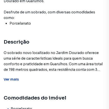
Dourado
em Guarulhos
.
Desfrute de
um sobrado
, com diversas comodidades
como:
Porcelanato
Descrição
O sobrado novo localizado no Jardim Dourado oferece
uma série de características ideais para quem busca
conforto e praticidade em Guarulhos. Com uma área total
de 198 metros quadrados, esta residência conta com 3
dormitórios, sendo 1 suíte, além de uma sacada que
Ver
mais
proporciona um espaço adicional para relaxamento. O
ambiente inclui ainda um lavabo, sala de jantar, cozinha
bem distribuída, e um corredor amplo que otimiza o fluxo
Comodidades do imóvel
interno.
Destaque-se também as 6 vagas de garagem, um
Porcelanato