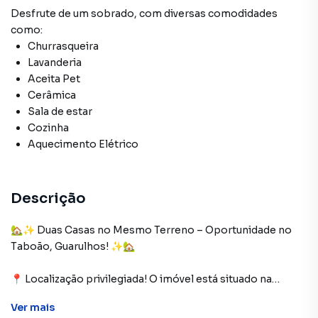
Desfrute de
um sobrado
, com diversas comodidades
como:
Churrasqueira
Lavanderia
Aceita Pet
Cerâmica
Sala de estar
Cozinha
Aquecimento Elétrico
Descrição
🏡✨ Duas Casas no Mesmo Terreno – Oportunidade no
Taboão, Guarulhos! ✨🏡
📍 Localização privilegiada! O imóvel está situado na
Avenida Carlos Aparecido Rabello de Freitas, Taboão –
Ver
mais
Guarulhos, uma região com infraestrutura completa e fácil