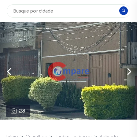
23
Início
Guarulhos
Jardim Las Vegas
Sobrado