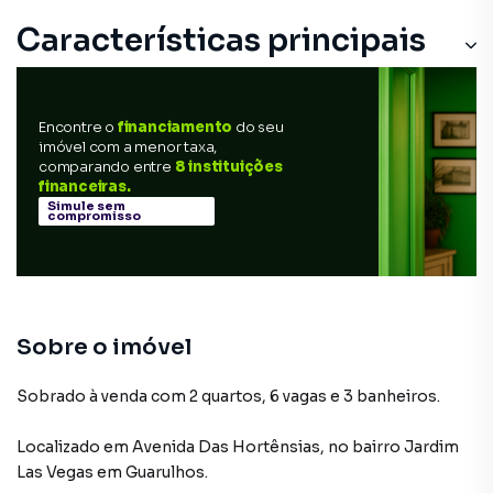
Características principais
Cozinha
Encontre o
financiamento
do seu
Armário Cozinha
imóvel com a menor taxa,
comparando entre
8 instituições
Aceita Pet
financeiras.
Simule sem
compromisso
Churrasqueira
Sala de estar
Sobre o imóvel
Sobrado à venda com 2 quartos, 6 vagas e 3 banheiros.
Localizado
em
Avenida Das Hortênsias
,
no bairro Jardim
Las Vegas
em Guarulhos
.