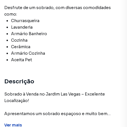
Desfrute de
um sobrado
, com diversas comodidades
como:
Churrasqueira
Lavanderia
Armário Banheiro
Cozinha
Cerâmica
Armário Cozinha
Aceita Pet
Descrição
Sobrado à Venda no Jardim Las Vegas – Excelente
Localização!
Apresentamos um sobrado espaçoso e muito bem
distribuído, localizado no Jardim Las Vegas, a poucos
Ver
mais
minutos do Supermercado Barbosa e com fácil acesso ao