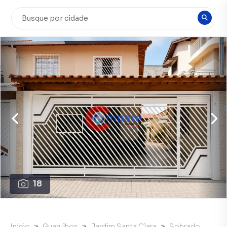
18
Início
Guarulhos
Jardim Santa Clara
Sobrado