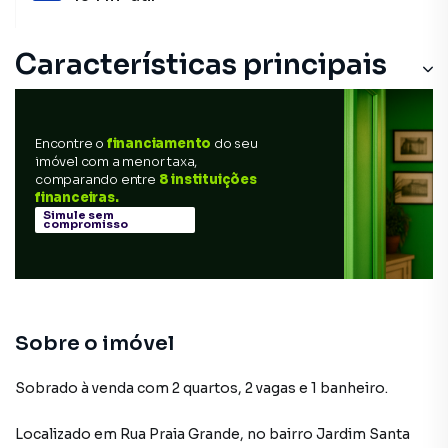
Características principais
Encontre o
financiamento
do seu
imóvel com a menor taxa,
comparando entre
8 instituições
financeiras.
Simule sem
compromisso
Sobre o imóvel
Sobrado à venda com 2 quartos, 2 vagas e 1 banheiro.
Localizado
em
Rua Praia Grande
,
no bairro Jardim Santa