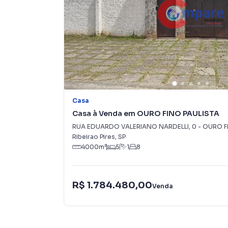
tendo como consequência uma maior chance de
também com um time de programadores, corre
preparada para atender proprietários e inquili
Casa
Casa à Venda em OURO FINO PAULISTA
RUA EDUARDO VALERIANO NARDELLI
,
0
-
OURO F
Ribeirao Pires
,
SP
4000
m²
5
1
8
R$ 1.784.480,00
Venda