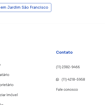
s em
Jardim São Francisco
Contato
e
(11) 2382-9466
atário
(11) 4218-5958
prietário
Fale conosco
iar Imóvel