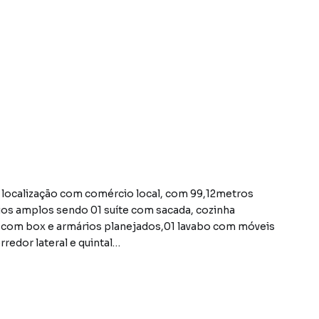
 localização com comércio local, com 99,12metros
ios amplos sendo 01 suíte com sacada, cozinha
s com box e armários planejados,01 lavabo com móveis
redor lateral e quintal
airro Jardim São Francisco, em Guarulhos. Não
formações sobre Sobrado em Guarulhos? Entre em