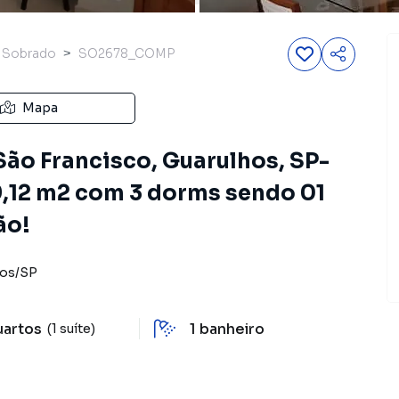
Sobrado
SO2678_COMP
Mapa
ão Francisco, Guarulhos, SP-
,12 m2 com 3 dorms sendo 01
ão!
hos
/
SP
uartos
1
banheiro
(1 suíte)