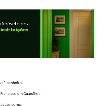
u imóvel com a
 instituições
 e 1 banheiro.
 Francisco
em Guarulhos
.
idades como: