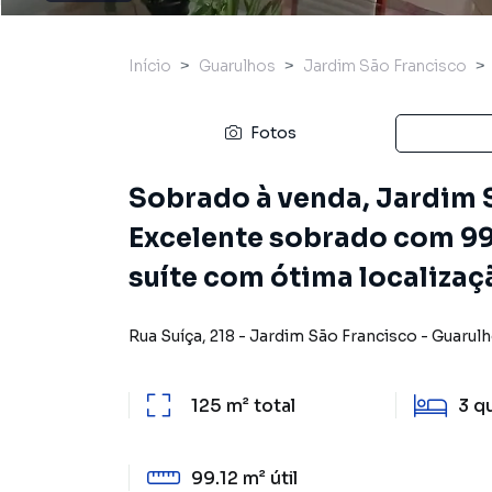
Início
Guarulhos
Jardim São Francisco
Fotos
Sobrado à venda, Jardim S
Excelente sobrado com 99
suíte com ótima localizaç
Rua Suíça
,
218
-
Jardim São Francisco
-
Guarul
125 m²
total
3
q
99.12 m²
útil