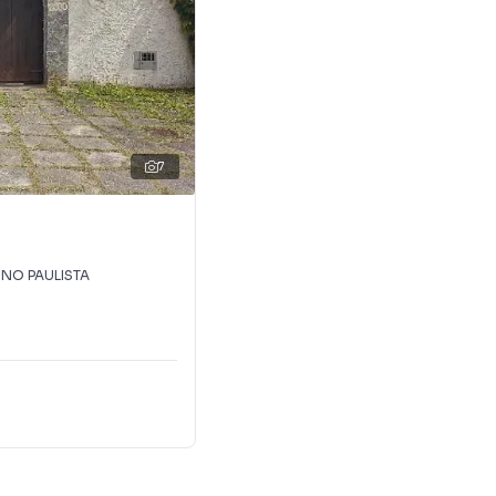
 vender ou alugar seu imóvel mais rápido. Contamos
tores treinados e uma central de atendimento
nos.
7
INO PAULISTA