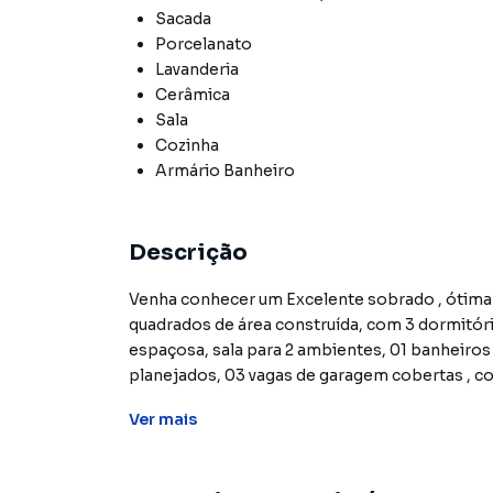
Sacada
Porcelanato
Lavanderia
Cerâmica
Sala
Cozinha
Armário Banheiro
Descrição
Venha conhecer um Excelente sobrado , ótima
quadrados de área construída, com 3 dormitór
espaçosa, sala para 2 ambientes, 01 banheiro
planejados, 03 vagas de garagem cobertas , cor
Ver
mais
Sobrado para Venda em região valorizada do b
encontrou o que procurava ou deseja mais in