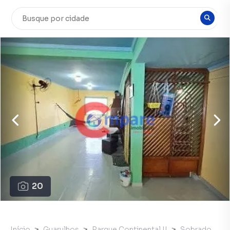
20
Início
Guarulhos
Parque Continental II
Sobrado