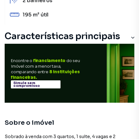
2
banheiros
195 m²
útil
Características principais
Lavanderia
Encontre o
financiamento
do seu
Área de serviço
imóvel com a menor taxa,
comparando entre
8 instituições
Edícula
financeiras.
Simule sem
compromisso
Churrasqueira
Porcelanato
Sobre o imóvel
Sobrado à venda com 3 quartos, 1 suite, 4 vagas e 2