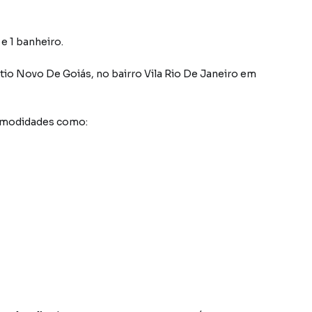
e 1 banheiro.
ítio Novo De Goiás
,
no bairro Vila Rio De Janeiro
em
comodidades como: