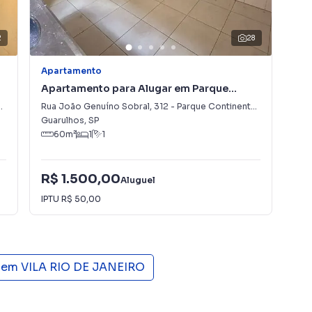
2
28
Apartamento
Apa
Apartamento para Alugar em Parque
Apa
Continental II
Jan
Rua João Genuíno Sobral
,
312
-
Parque Continental II
Rua
Guarulhos
,
SP
Con
60
m²
1
1
R$ 1.500,00
R$
Aluguel
IPTU
R$ 50,00
Con
 em
VILA RIO DE JANEIRO