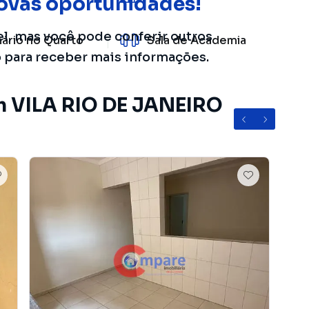
ovas oportunidades!
el, mas você pode conferir outros
ário no Quarto
Sala de Academia
o para receber mais informações.
m VILA RIO DE JANEIRO