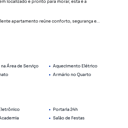
 localizado e pronto para morar, esta é a
lente apartamento reúne conforto, segurança e
veis planejados e uma infraestrutura completa para
ia.
xcelente distribuição dos ambientes, ótima iluminação
ação.
 na Área de Serviço
Aquecimento Elétrico
nato
Armário no Quarto
os
Eletrônico
Portaria 24h
 Academia
Salão de Festas