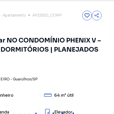
Apartamento
AP22820_COMP
ar NO CONDOMÍNIO PHENIX V –
2 DORMITÓRIOS | PLANEJADOS
NEIRO
-
Guarulhos
/
SP
nheiro
64 m²
útil
anda
Elevador