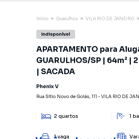
Início
Guarulhos
VILA RIO DE JANEIRO
Indisponível
APARTAMENTO para Alug
GUARULHOS/SP | 64m² | 
| SACADA
Phenix V
Rua Sítio Novo de Goiás
,
111
-
VILA RIO DE JA
2
quartos
1
ba
1
vaga
Var