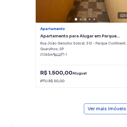
2
Apartamento
Apartamento para Alugar em Parque
Continental II
Rua João Genuíno Sobral
,
312
-
Parque Continental II
Guarulhos
,
SP
55
m²
2
1
R$ 1.500,00
Aluguel
IPTU
R$ 50,00
Ver mais imóveis