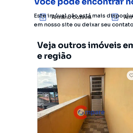
Você pode encontrar n
Este imóvel não está mais disponív
Armário Cozinha
Arm
em nosso site ou deixar seu contat
Veja outros imóveis e
e região