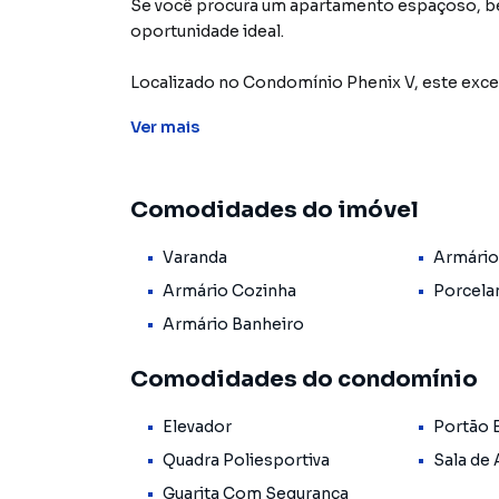
Se você procura um apartamento espaçoso, bem
oportunidade ideal.
Localizado no Condomínio Phenix V, este exce
praticidade, oferecendo ambientes amplos, mó
Ver
mais
proporcionar mais qualidade de vida à sua famíl
Com 64m² de área privativa, o imóvel possui e
Comodidades do imóvel
natural e está em excelente estado de conserv
Varanda
Armário
DESTAQUES DO IMÓVEL
64m² de área privativa
Armário Cozinha
Porcela
2 dormitórios, sendo 1 com armários planejad
Armário Banheiro
Sala ampla para 2 ambientes
Sacada
Comodidades do condomínio
Cozinha com móveis planejados
Banheiro com armário e ótimo acabamento
Elevador
Portão 
Área de serviço com armários
Quadra Poliesportiva
Sala de
Excelente iluminação e ventilação natural
1 vaga de garagem
Guarita Com Segurança