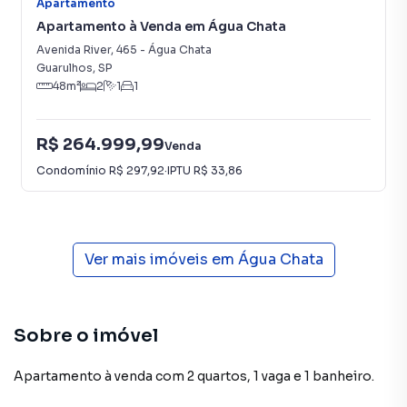
Apartamento
Apartamento à Venda em Água Chata
Avenida River
,
465
-
Água Chata
Guarulhos
,
SP
48
m²
2
1
1
R$ 264.999,99
Venda
Condomínio
R$ 297,92
·
IPTU
R$ 33,86
Ver mais imóveis em
Água Chata
Sobre o imóvel
Apartamento à venda com 2 quartos, 1 vaga e 1 banheiro.