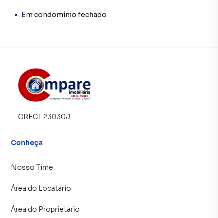
quadra churrasqueira, área infantil, salão de festas. sala de
ginástica, Para sua segurança, o condomínio possui
Em condomínio fechado
vigilância 24 horas, controlando o fluxo de entrada e saída
dos moradores, visitantes.O Bairro Bonsucesso conta com
o Shopping Bonsucesso importante polo comercial de
Guarulhos, além de um amplo terminal de transporte
coletivo que dá acesso a diversos pontos da cidade bem
como a cidade de São Paulo, conta ainda com universidade
Federal que é um dos mais importantes polos
tecnológicos do município, Bonsucesso é cortado pela
Rodovia Presidente Dutra o que lhe garantiu grande
CRECI:
23030J
presença de indústrias de vários portes e seguimentos.
Além da Via Dutra, Bonsucesso é cortado pela Avenida
Conheça
Papa João Paulo I (faz ligação até Cumbica), que assume
caráter industrial ao longo do Bonsucesso. Outro
Nosso Time
importante complexo viário do distrito é o Trevo do
Bonsucesso, que faz o escoamento de veículos advindos
Área do Locatário
dos vários bairros e municípios da região que desejam
acessar a via Dutra em ambos os sentidos, atualmente em
Área do Proprietário
2017 o trevo está sendo reconstruido onde o mesmo terá