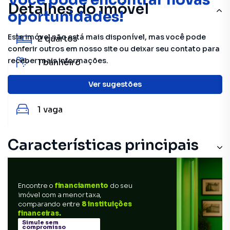
Detalhes do imóvel
oportunidades!
Este imóvel não está mais disponível, mas você pode
2
quartos
conferir outros em nosso site ou deixar seu contato para
receber mais informações.
1
banheiro
Ver sugestões
45 m²
útil
1
vaga
Características principais
Em condomínio fechado
Encontre o
financiamento
do seu
imóvel com a menor taxa,
comparando entre
8 instituições
financeiras.
Simule sem
compromisso