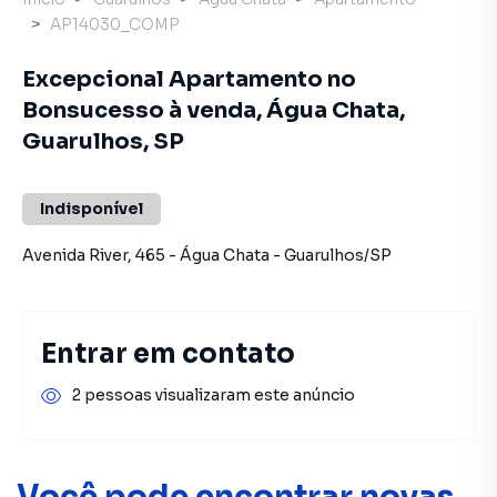
AP14030_COMP
Excepcional Apartamento no
Bonsucesso à venda, Água Chata,
Guarulhos, SP
Indisponível
Avenida River
,
465
-
Água Chata
-
Guarulhos
/
SP
Entrar em contato
2 pessoas visualizaram este anúncio
Você pode encontrar novas