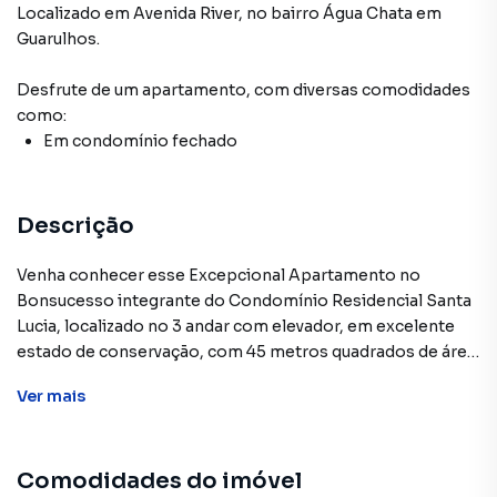
Localizado
em
Avenida River
,
no bairro Água Chata
em
Guarulhos
.
Desfrute de
um apartamento
, com diversas comodidades
como:
Em condomínio fechado
Descrição
Venha conhecer esse Excepcional Apartamento no
Bonsucesso integrante do Condomínio Residencial Santa
Lucia, localizado no 3 andar com elevador, em excelente
estado de conservação, com 45 metros quadrados de área
útil, distribuídos em 2 dormitórios, sala espaçosa, 2
Ver
mais
ambientes, cozinha americana com armários planejados
com cook top, banheiro, com 1 vaga de garagem
descoberta, valor de condomínio incluso gás.O
Comodidades do imóvel
condomínio conta com: salão de jogos, playground,