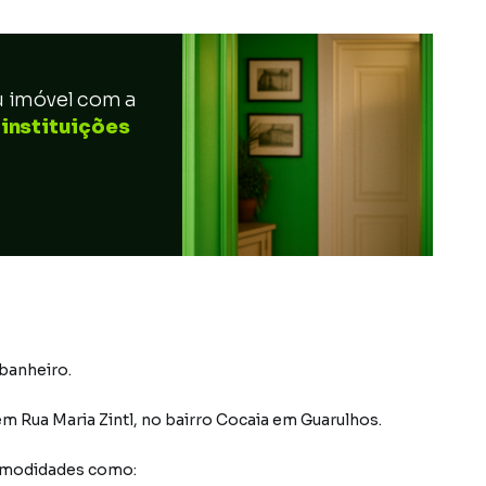
u imóvel com a
 instituições
 banheiro.
em
Rua Maria Zintl
,
no bairro Cocaia
em Guarulhos
.
comodidades como: