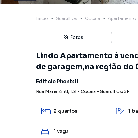
Início
Guarulhos
Cocaia
Apartamento
Fotos
Lindo Apartamento à vend
de garagem,na região do 
Edificio Phenix III
Rua Maria Zintl
,
131
-
Cocaia
-
Guarulhos
/
SP
2
quartos
1
ba
1
vaga