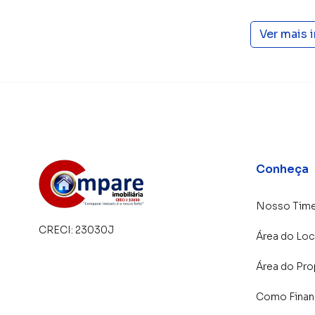
para Guarulhos, o que aumenta muito o númer
uma maior chance de vender ou alugar seu im
programadores, corretores treinados e uma c
Ver mais 
proprietários e inquilinos.
Conheça
Nosso Tim
CRECI:
23030J
Área do Loc
Área do Pro
Como Financ