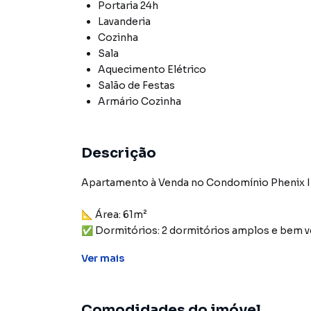
Portaria 24h
Lavanderia
Cozinha
Sala
Aquecimento Elétrico
Salão de Festas
Armário Cozinha
Descrição
Apartamento à Venda no Condomínio Phenix III 
📐 Área: 61m²
✅ Dormitórios: 2 dormitórios amplos e bem v
✅ Banheiro: 1 banheiro moderno e funcional
Ver
mais
✅ Cozinha: Com armários planejados, oferecen
✅ Teto: Acabamento em gesso, agregando sof
✅ Vaga de Garagem: 1 vaga para carro 🚗
Comodidades do imóvel