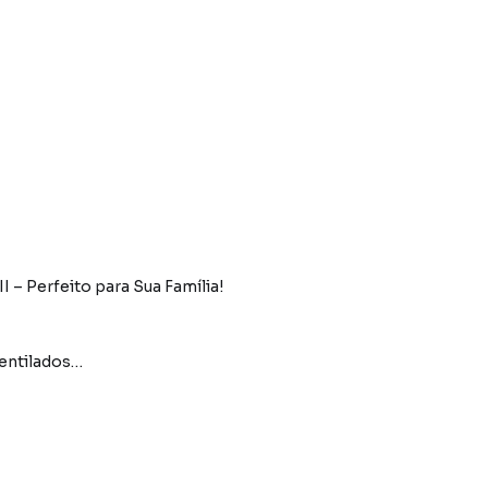
– Perfeito para Sua Família!
entilados
do praticidade no dia a dia
isticação aos ambientes