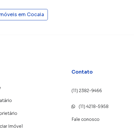
o de contatos interessados e tendo como consequência
óvel mais rápido. Contamos também com um time de
entral de atendimento preparada para atender
imóveis em
Cocaia
Contato
e
(11) 2382-9466
atário
(11) 4218-5958
prietário
Fale conosco
iar Imóvel