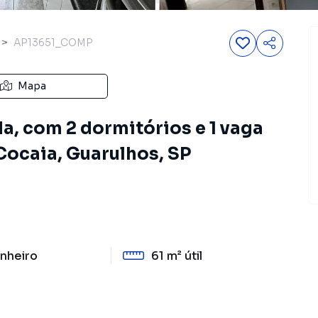
AP13651_COMP
Mapa
a, com 2 dormitórios e 1 vaga
Cocaia, Guarulhos, SP
nheiro
61 m²
útil