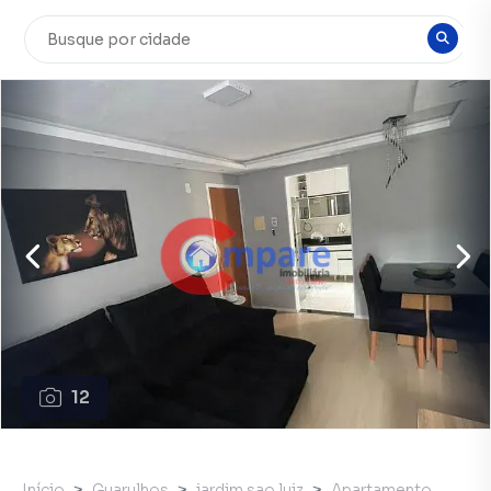
12
Início
Guarulhos
jardim sao luiz
Apartamento