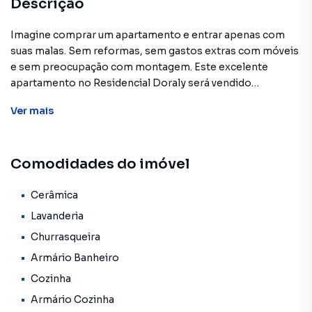
Descrição
Imagine comprar um apartamento e entrar apenas com
suas malas. Sem reformas, sem gastos extras com móveis
e sem preocupação com montagem. Este excelente
apartamento no Residencial Doraly será vendido
totalmente mobiliado, oferecendo praticidade, economia
Ver
mais
e conforto desde o primeiro dia.
Localizado em uma das regiões com melhor custo-
Comodidades do imóvel
benefício de Guarulhos, o imóvel é ideal para quem deseja
sair do aluguel, conquistar o primeiro imóvel ou investir em
uma propriedade com excelente potencial de valorização
Cerâmica
e locação.
Lavanderia
Churrasqueira
DESTAQUES DO IMÓVEL
Armário Banheiro
Apartamento totalmente mobiliado
2 dormitórios bem distribuídos
Cozinha
Sala aconchegante e funcional
Armário Cozinha
Cozinha equipada integrada à lavanderia