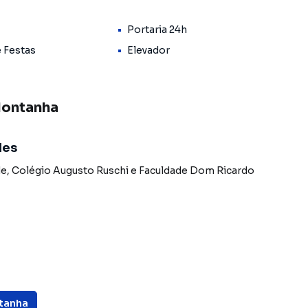
 por uma ampla sala para dois ambientes, integrada de
elente iluminação natural e ventilação que
Portaria 24h
isticada.
e Festas
Elevador
os e mobília completa, oferecendo praticidade para o
 amigos e familiares.
Montanha
do uma confortável suíte que garante privacidade e
lente acabamento, combinando elegância e
des
de
,
Colégio Augusto Ruschi
e
Faculdade Dom Ricardo
a, contribuindo para uma rotina mais organizada.
a mudança imediata, sem necessidade de investimentos
lidade de vida e oferece uma infraestrutura completa de
ntanha