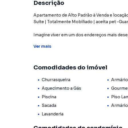
Descrição
Apartamento de Alto Padrão à Venda e locação 
Suíte | Totalmente Mobiliado | aceita pet -Gu
Imagine viver em um dos endereços mais desej
e praticidade. Este belíssimo apartamento no
Ver
mais
entre design contemporâneo, excelente local
experiência única para quem valoriza qualidade 
Comodidades do imóvel
Com 68 m² muito bem distribuídos, o imóvel 
decorado e pronto para morar. Cada ambiente f
Churrasqueira
Armário
aconchego, permitindo que você desfrute do m
Aquecimento a Gás
Gourme
Seja para morar com sua família ou para invest
Piscina
Piso La
uma oportunidade rara de adquirir um apartam
Sacada
Armário
valorização e excelente liquidez.
Lavanderia
Ambientes Pensados para o Seu Bem-Estar