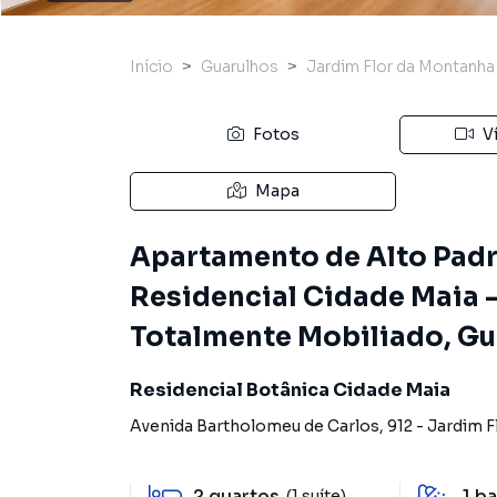
Início
Guarulhos
Jardim Flor da Montanha
Fotos
V
Mapa
Apartamento de Alto Padr
Residencial Cidade Maia – 
Totalmente Mobiliado, Gu
Residencial Botânica Cidade Maia
Avenida Bartholomeu de Carlos
,
912
-
Jardim F
2
quartos
1
ba
(1 suíte)