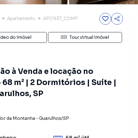
Apartamento
AP21937_COMP
ídeo do imóvel
Tour virtual imóvel
ão à Venda e locação no
68 m² | 2 Dormitórios | Suíte |
arulhos, SP
lor da Montanha
-
Guarulhos
/
SP
nheiro
68 m²
útil