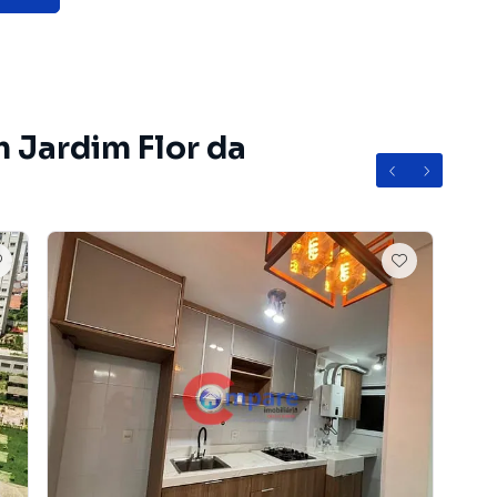
 as idades.
 estão:
m Jardim Flor da
onforto e segurança fazem parte da rotina.