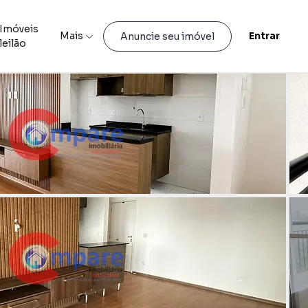
Imóveis
Mais
Entrar
Anuncie seu imóvel
leilão