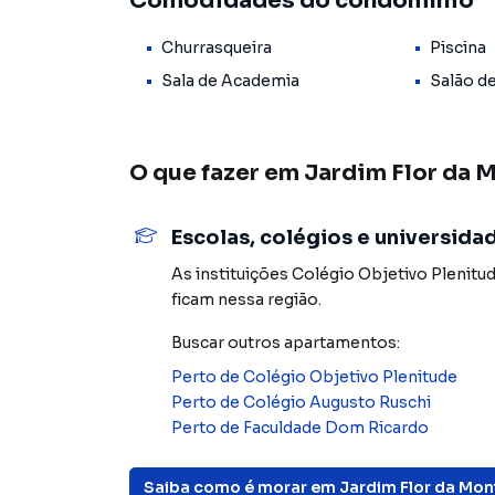
Comodidades do condomínio
Ao entrar neste apartamento, você é recebido
forma harmoniosa, com decoração moderna, exc
Churrasqueira
Piscina
proporcionam uma atmosfera acolhedora e sof
Sala de Academia
Salão d
A cozinha foi equipada com armários planejad
dia a dia e um ambiente funcional para receber
O que fazer em
Jardim Flor da 
A área íntima dispõe de dois dormitórios, sen
tranquilidade. Os banheiros apresentam exce
Escolas, colégios e universida
funcionalidade.
As instituições
Colégio Objetivo Plenitu
ficam nessa região.
A área de serviço é reservada e bem distribuíd
Buscar outros
apartamentos
:
Todo o imóvel está mobiliado, permitindo um
adicionais.
Perto de
Colégio Objetivo Plenitude
Perto de
Colégio Augusto Ruschi
Condomínio Clube com Estrutura de Resort
Perto de
Faculdade Dom Ricardo
O Residencial Cidade Maia é referência em qua
Saiba como é morar em
Jardim Flor da Mo