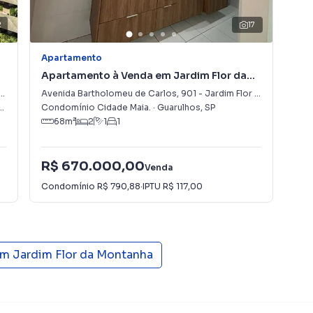
2
17
Apartamento
Apa
a das regiões mais nobres e valorizadas da cidade,
Apartamento à Venda em Jardim Flor da
Apa
na, ampla oferta de serviços e facilidade de acesso.
Montanha
Mo
Avenida Bartholomeu de Carlos
,
901
-
Jardim Flor da Montanha
Ave
,
SP
Condomínio Cidade Maia.
·
Guarulhos
,
SP
Res
que realmente importa, reduzindo o tempo de
68
m²
2
1
1
e de vida.
sificado, serviços, gastronomia, educação e saúde,
R$ 670.000,00
R$
Venda
famílias quanto para investidores.
Condomínio
R$ 790,88
·
IPTU
R$ 117,00
Con
os minutos de importantes referências da cidade, como:
em
Jardim Flor da Montanha