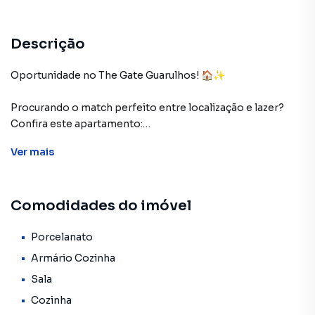
Descrição
Oportunidade no The Gate Guarulhos! 🏠✨
Procurando o match perfeito entre localização e lazer?
Confira este apartamento:
✅ 3 Dorms (1 Suíte) + Banheiro Social
Ver
mais
✅ Varanda Gourmet Ampla com Churrasqueira
✅ Depósito Privativo (Um baita diferencial!)
✅ Lazer de Clube: Piscina aquecida, academia, sauna,
Comodidades do imóvel
quadra e muito mais.
Tudo isso com a segurança de uma portaria 24h e a
Porcelanato
exclusividade que só o The Gate oferece.
Armário Cozinha
Sala
📍 Localização privilegiada em Guarulhos.
Cozinha