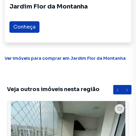
central de atendimento preparada para atender
Jardim Flor da Montanha
proprietários e inquilinos.
Conheça
Ver imóveis
para comprar em Jardim Flor da Montanha
Veja outros imóveis nesta região