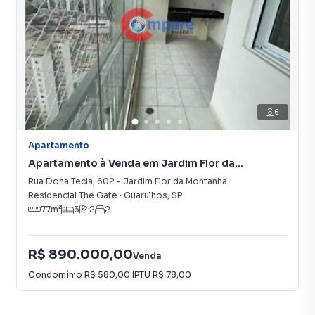
6
Apartamento
Apartamento à Venda em Jardim Flor da
Montanha
Rua Dona Tecla
,
602
-
Jardim Flor da Montanha
Residencial The Gate
·
Guarulhos
,
SP
77
m²
3
2
2
R$ 890.000,00
Venda
Condomínio
R$ 580,00
·
IPTU
R$ 78,00